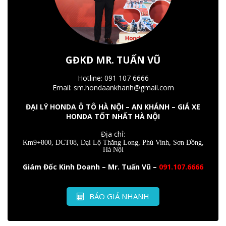
GĐKD MR. TUẤN VŨ
Hotline: 091 107 6666
Email: sm.hondaankhanh@gmail.com
ĐẠI LÝ HONDA Ô TÔ HÀ NỘI – AN KHÁNH – GIÁ XE
HONDA TỐT NHẤT HÀ NỘI
Địa chỉ:
Km9+800, DCT08, Đại Lộ Thăng Long, Phú Vinh, Sơn Đồng,
Hà Nội
Giám Đốc Kinh Doanh – Mr. Tuấn Vũ –
091.107.6666
BÁO GIÁ NHANH