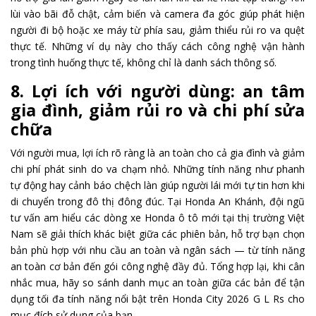
lùi vào bãi đỗ chật, cảm biến và camera đa góc giúp phát hiện
người đi bộ hoặc xe máy từ phía sau, giảm thiểu rủi ro va quệt
thực tế. Những ví dụ này cho thấy cách công nghệ vận hành
trong tình huống thực tế, không chỉ là danh sách thông số.
8. Lợi ích với người dùng: an tâm
gia đình, giảm rủi ro và chi phí sửa
chữa
Với người mua, lợi ích rõ ràng là an toàn cho cả gia đình và giảm
chi phí phát sinh do va chạm nhỏ. Những tính năng như phanh
tự động hay cảnh báo chệch làn giúp người lái mới tự tin hơn khi
di chuyển trong đô thị đông đúc. Tại Honda An Khánh, đội ngũ
tư vấn am hiểu các dòng xe Honda ô tô mới tại thị trường Việt
Nam sẽ giải thích khác biệt giữa các phiên bản, hỗ trợ bạn chọn
bản phù hợp với nhu cầu an toàn và ngân sách — từ tính năng
an toàn cơ bản đến gói công nghệ đầy đủ. Tổng hợp lại, khi cân
nhắc mua, hãy so sánh danh mục an toàn giữa các bản để tận
dụng tối đa tính năng nổi bật trên Honda City 2026 G L Rs cho
mục đích sử dụng của bạn.