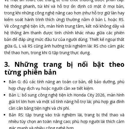
hệ thống phanh, túi khí và hỗ trợ ổn định có mặt ở mọi bản,
trong khi những công nghệ nâng cao hơn (như hỗ trợ giữ làn hay
kiểm soát hành trình thích ứng) thường nằm ở bản L hoặc RS.
Về công nghệ tiện ích, màn hình trung tâm, kết nối không dây và
hệ thống âm thanh được tinh chỉnh khác nhau giữa các phiên
bản để đáp ứng mức đầu tư của người dùng. Thiết kế ngoại thất
giữa G, L và RS cũng ảnh hưởng trải nghiệm lái: RS cho cảm giác
thể thao hơn, trong khi G tập trung thực dụng.
3. Những trang bị nổi bật theo
từng phiên bản
Bản G: đủ các tính năng an toàn cơ bản, dễ bảo dưỡng, phù
hợp chạy dịch vụ hoặc người cần xe tiết kiệm.
Bản L: bổ sung công nghệ tiện ích Honda City 2026, màn hình
giải trí lớn hơn và một số tính năng hỗ trợ lái; phù hợp gia đình
cần cân bằng tiện nghi và chi phí.
Bản RS: tập trung vào trải nghiệm lái, trang bị thể thao và
nhiều tùy chọn an toàn nâng cao; phù hợp người lái thích cảm
giác mạnh và nhiều công nghệ hơn.