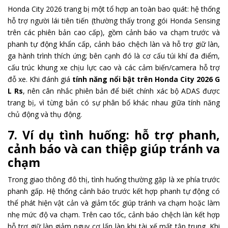
Honda City 2026 trang bị một tổ hợp an toàn bao quát: hệ thống
hỗ trợ người lái tiên tiến (thường thấy trong gói Honda Sensing
trên các phiên bản cao cấp), gồm cảnh báo va chạm trước và
phanh tự động khẩn cấp, cảnh báo chệch làn và hỗ trợ giữ làn,
ga hành trình thích ứng; bên cạnh đó là cơ cấu túi khí đa điểm,
cấu trúc khung xe chịu lực cao và các cảm biến/camera hỗ trợ
đỗ xe. Khi đánh giá
tính năng nổi bật trên Honda City 2026 G
L Rs
, nên cân nhắc phiên bản để biết chính xác bộ ADAS được
trang bị, vì từng bản có sự phân bổ khác nhau giữa tính năng
chủ động và thụ động.
7. Ví dụ tình huống: hỗ trợ phanh,
cảnh báo và can thiệp giúp tránh va
chạm
Trong giao thông đô thị, tình huống thường gặp là xe phía trước
phanh gấp. Hệ thống cảnh báo trước kết hợp phanh tự động có
thể phát hiện vật cản và giảm tốc giúp tránh va chạm hoặc làm
nhẹ mức độ va chạm. Trên cao tốc, cảnh báo chệch làn kết hợp
hỗ trợ giữ làn giảm nguy cơ lấn làn khi tài xế mất tập trung. Khi