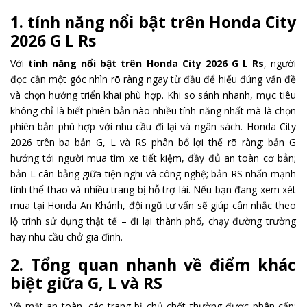
1. tính năng nổi bật trên Honda City
2026 G L Rs
Với
tính năng nổi bật trên Honda City 2026 G L Rs
, người
đọc cần một góc nhìn rõ ràng ngay từ đầu để hiểu đúng vấn đề
và chọn hướng triển khai phù hợp. Khi so sánh nhanh, mục tiêu
không chỉ là biết phiên bản nào nhiều tính năng nhất mà là chọn
phiên bản phù hợp với nhu cầu đi lại và ngân sách. Honda City
2026 trên ba bản G, L và RS phân bổ lợi thế rõ ràng: bản G
hướng tới người mua tìm xe tiết kiệm, đầy đủ an toàn cơ bản;
bản L cân bằng giữa tiện nghi và công nghệ; bản RS nhấn mạnh
tính thể thao và nhiều trang bị hỗ trợ lái. Nếu bạn đang xem xét
mua tại Honda An Khánh, đội ngũ tư vấn sẽ giúp cân nhắc theo
lộ trình sử dụng thật tế – đi lại thành phố, chạy đường trường
hay nhu cầu chở gia đình.
2. Tổng quan nhanh về điểm khác
biệt giữa G, L và RS
Về mặt an toàn, các trang bị chủ chốt thường được phân cấp: