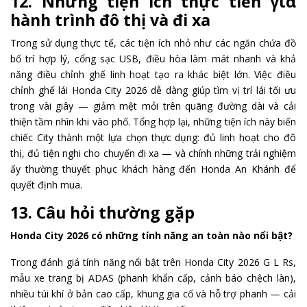
12. Những tiện ích thực tiễn για
hành trình đô thị và đi xa
Trong sử dụng thực tế, các tiện ích nhỏ như các ngăn chứa đồ
bố trí hợp lý, cổng sạc USB, điều hòa làm mát nhanh và khả
năng điều chỉnh ghế linh hoạt tạo ra khác biệt lớn. Việc điều
chỉnh ghế lái Honda City 2026 dễ dàng giúp tìm vị trí lái tối ưu
trong vài giây — giảm mệt mỏi trên quãng đường dài và cải
thiện tầm nhìn khi vào phố. Tổng hợp lại, những tiện ích này biến
chiếc City thành một lựa chọn thực dụng: đủ linh hoạt cho đô
thị, đủ tiện nghi cho chuyến đi xa — và chính những trải nghiệm
ấy thường thuyết phục khách hàng đến Honda An Khánh để
quyết định mua.
13. Câu hỏi thường gặp
Honda City 2026 có những tính năng an toàn nào nổi bật?
Trong đánh giá tính năng nổi bật trên Honda City 2026 G L Rs,
mẫu xe trang bị ADAS (phanh khẩn cấp, cảnh báo chệch làn),
nhiều túi khí ở bản cao cấp, khung gia cố và hỗ trợ phanh — cải