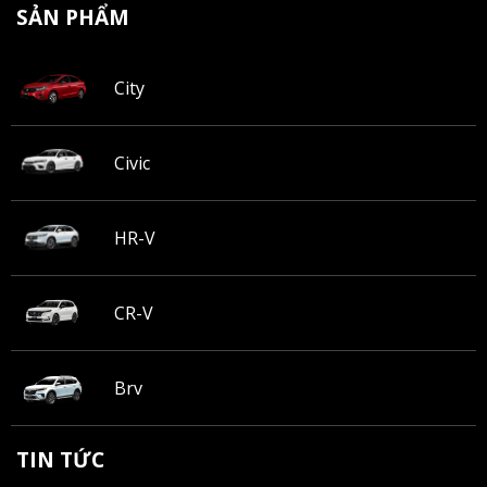
SẢN PHẨM
City
Civic
HR-V
CR-V
Brv
TIN TỨC