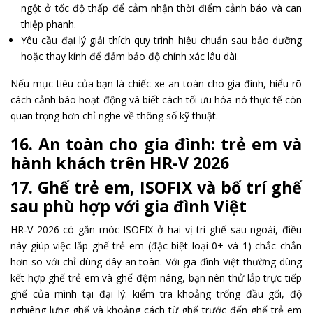
ngột ở tốc độ thấp để cảm nhận thời điểm cảnh báo và can
thiệp phanh.
Yêu cầu đại lý giải thích quy trình hiệu chuẩn sau bảo dưỡng
hoặc thay kính để đảm bảo độ chính xác lâu dài.
Nếu mục tiêu của bạn là chiếc xe an toàn cho gia đình, hiểu rõ
cách cảnh báo hoạt động và biết cách tối ưu hóa nó thực tế còn
quan trọng hơn chỉ nghe về thông số kỹ thuật.
16. An toàn cho gia đình: trẻ em và
hành khách trên HR-V 2026
17. Ghế trẻ em, ISOFIX và bố trí ghế
sau phù hợp với gia đình Việt
HR‑V 2026 có gắn móc ISOFIX ở hai vị trí ghế sau ngoài, điều
này giúp việc lắp ghế trẻ em (đặc biệt loại 0+ và 1) chắc chắn
hơn so với chỉ dùng dây an toàn. Với gia đình Việt thường dùng
kết hợp ghế trẻ em và ghế đệm nâng, bạn nên thử lắp trực tiếp
ghế của mình tại đại lý: kiểm tra khoảng trống đầu gối, độ
nghiêng lưng ghế và khoảng cách từ ghế trước đến ghế trẻ em