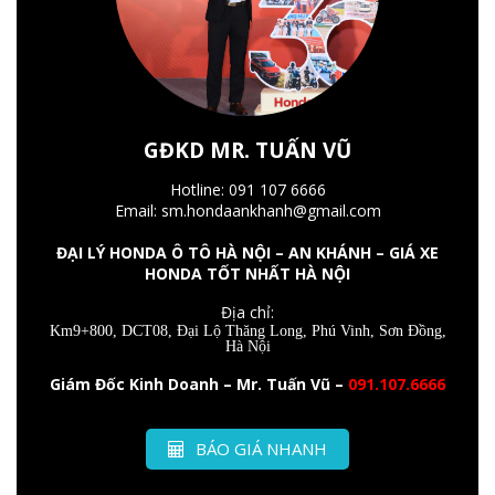
GĐKD MR. TUẤN VŨ
Hotline: 091 107 6666
Email: sm.hondaankhanh@gmail.com
ĐẠI LÝ HONDA Ô TÔ HÀ NỘI – AN KHÁNH – GIÁ XE
HONDA TỐT NHẤT HÀ NỘI
Địa chỉ:
Km9+800, DCT08, Đại Lộ Thăng Long, Phú Vinh, Sơn Đồng,
Hà Nội
Giám Đốc Kinh Doanh – Mr. Tuấn Vũ –
091.107.6666
BÁO GIÁ NHANH