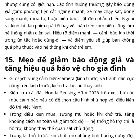
nhưng cũng có giới hạn. Các tình huống thường gây báo động
giả gồm: phương tiện cắt ngang nhanh, xe máy chạy sát, bóng
sáng mạnh, mưa to, hoặc biển báo, cột đèn phản chiếu. Ngoài
ra, kính lái dán phim quá tối hay vết bẩn trên cảm biến cũng làm
hệ thống nhận diện sai. Hiểu rõ điểm mạnh — cảnh báo kịp thời
trong ùn tắc hoặc dừng-đi — và điểm yếu sẽ giúp bạn không
quá phụ thuộc vào hệ thống khi chở trẻ em.
15. Mẹo để giảm báo động giả và
tăng hiệu quả bảo vệ cho gia đình
Giữ sạch vùng cảm biến/camera (kính trước) và tránh dán cục
nặng trên kính trước; kiểm tra lại sau thay kính.
Kiểm tra cài đặt Honda Sensing HR-V 2026 trên xe, thử các
mức cảnh báo nếu có để chọn cấu hình phù hợp với điều kiện
đô thị Việt Nam.
Trong điều kiện mưa, sương mù hoặc khi chở trẻ, tăng
khoảng cách an toàn và giảm tốc độ — hệ thống hỗ trợ chỉ là
bổ trợ, không thay thế quan sát chủ động.
Trong lái thử trước khi chốt: mô phỏng tình huống dừng đột