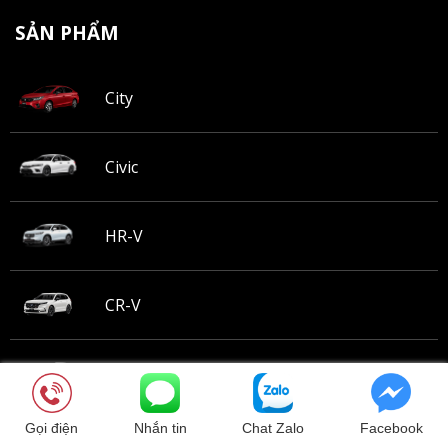
SẢN PHẨM
City
Civic
HR-V
CR-V
Brv
Gọi điện
Nhắn tin
Chat Zalo
Facebook
TIN TỨC