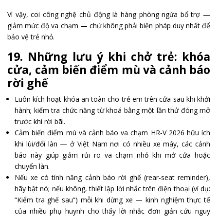
Vì vậy, coi công nghệ chủ động là hàng phòng ngừa bổ trợ —
giảm mức độ va chạm — chứ không phải biện pháp duy nhất để
bảo vệ trẻ nhỏ.
19. Những lưu ý khi chở trẻ: khóa
cửa, cảm biến điểm mù và cảnh báo
rời ghế
Luôn kích hoạt khóa an toàn cho trẻ em trên cửa sau khi khởi
hành; kiểm tra chức năng từ khoá bằng một lần thử đóng mở
trước khi rời bãi.
Cảm biến điểm mù và cảnh báo va chạm HR‑V 2026 hữu ích
khi lùi/đổi làn — ở Việt Nam nơi có nhiều xe máy, các cảnh
báo này giúp giảm rủi ro va chạm nhỏ khi mở cửa hoặc
chuyển làn.
Nếu xe có tính năng cảnh báo rời ghế (rear‑seat reminder),
hãy bật nó; nếu không, thiết lập lời nhắc trên điện thoại (ví dụ:
“Kiểm tra ghế sau”) mỗi khi dừng xe — kinh nghiệm thực tế
của nhiều phụ huynh cho thấy lời nhắc đơn giản cứu nguy