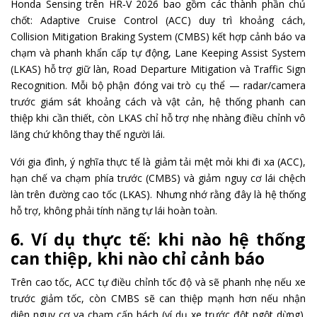
Honda Sensing trên HR‑V 2026 bao gồm các thành phần chủ
chốt: Adaptive Cruise Control (ACC) duy trì khoảng cách,
Collision Mitigation Braking System (CMBS) kết hợp cảnh báo va
chạm và phanh khẩn cấp tự động, Lane Keeping Assist System
(LKAS) hỗ trợ giữ làn, Road Departure Mitigation và Traffic Sign
Recognition. Mỗi bộ phận đóng vai trò cụ thể — radar/camera
trước giám sát khoảng cách và vật cản, hệ thống phanh can
thiệp khi cần thiết, còn LKAS chỉ hỗ trợ nhẹ nhàng điều chỉnh vô
lăng chứ không thay thế người lái.
Với gia đình, ý nghĩa thực tế là giảm tải mệt mỏi khi đi xa (ACC),
hạn chế va chạm phía trước (CMBS) và giảm nguy cơ lái chệch
làn trên đường cao tốc (LKAS). Nhưng nhớ rằng đây là hệ thống
hỗ trợ, không phải tính năng tự lái hoàn toàn.
6. Ví dụ thực tế: khi nào hệ thống
can thiệp, khi nào chỉ cảnh báo
Trên cao tốc, ACC tự điều chỉnh tốc độ và sẽ phanh nhẹ nếu xe
trước giảm tốc, còn CMBS sẽ can thiệp mạnh hơn nếu nhận
diện nguy cơ va chạm cấp bách (ví dụ xe trước đột ngột dừng).