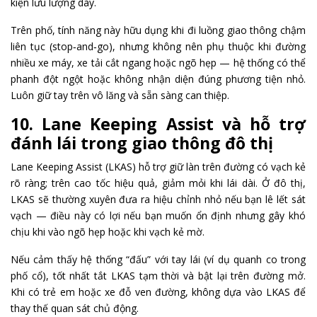
kiện lưu lượng dày.
Trên phố, tính năng này hữu dụng khi đi luồng giao thông chậm
liên tục (stop‑and‑go), nhưng không nên phụ thuộc khi đường
nhiều xe máy, xe tải cắt ngang hoặc ngõ hẹp — hệ thống có thể
phanh đột ngột hoặc không nhận diện đúng phương tiện nhỏ.
Luôn giữ tay trên vô lăng và sẵn sàng can thiệp.
10. Lane Keeping Assist và hỗ trợ
đánh lái trong giao thông đô thị
Lane Keeping Assist (LKAS) hỗ trợ giữ làn trên đường có vạch kẻ
rõ ràng; trên cao tốc hiệu quả, giảm mỏi khi lái dài. Ở đô thị,
LKAS sẽ thường xuyên đưa ra hiệu chỉnh nhỏ nếu bạn lê lết sát
vạch — điều này có lợi nếu bạn muốn ổn định nhưng gây khó
chịu khi vào ngõ hẹp hoặc khi vạch kẻ mờ.
Nếu cảm thấy hệ thống “đấu” với tay lái (ví dụ quanh co trong
phố cổ), tốt nhất tắt LKAS tạm thời và bật lại trên đường mở.
Khi có trẻ em hoặc xe đỗ ven đường, không dựa vào LKAS để
thay thế quan sát chủ động.