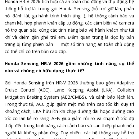
Honda HR‑V 2026 tích hợp cả an toàn chủ động và thụ động: hệ
thống hỗ trợ lái trong gói Honda Sensing (hỗ trợ giữ làn, phản
hồi đánh lái, ga hành trình thích ứng…), hệ thống cảnh báo va
chạm kết hợp phanh khẩn cấp tự động, các cảm biến và camera
hỗ trợ quan sát, cùng các tính năng bảo vệ hành khách như túi
khí và điểm gắn ghế trẻ em. Điểm quan trọng là đọc kỹ bản
trang bị từng phiên bản — một số tính năng an toàn chủ động
có thể chỉ có trên bản cao cấp.
Honda Sensing HR‑V 2026 gồm những tính năng cụ thể
nào và chúng có hữu dụng thực tế?
Gói Honda Sensing trên HR‑V 2026 thường bao gồm Adaptive
Cruise Control (ACC), Lane Keeping Assist (LKA), Collision
Mitigation Braking System (AEB/CMBS), và cảnh báo lệch làn.
Trong thực tế, ACC giúp giảm mệt mỏi trên cao tốc khi duy trì
khoảng cách, LKA hữu ích khi chạy đường dài hoặc đường cao
tốc có làn kẻ rõ ràng. AEB giúp giảm rủi ro va chạm ở tốc độ
thấp đến trung bình bằng cách cảnh báo và can thiệp phanh nếu
người lái không phản ứng. Tuy nhiên, các hệ thống này hỗ trợ