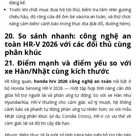
đáng kể.
Trước khi chốt mua: đưa trẻ tới thử, kiểm tra tầm nhìn gương
chiếu hậu, độ rộng cửa để ôm bé vào/ra an toàn, và thử chức
năng cảm biến/ cảnh báo trong thực địa (bãi đỗ, đường hẻm).
20. So sánh nhanh: công nghệ an
toàn HR-V 2026 với các đối thủ cùng
phân khúc
21. Điểm mạnh và điểm yếu so với
xe Hàn/Nhật cùng kích thước
Về tổng quan,
honda hrv 2026 công nghệ an toàn
nổi bật ở
bộ Honda Sensing HR-V 2026 — một tập hợp tính năng cân đối
giữa hỗ trợ người lái và phản ứng tự động. So với xe Hàn như
Hyundai/Kia, HR-V thường cho cảm giác xử lý mượt, hệ thống
cảnh báo và phanh tự động phản ứng tự nhiên hơn; so với mẫu
Nhật cùng phân khúc (ví dụ Corolla Cross), HR-V có ưu thế về
cảm giác lái và độ tin cậy dài hạn.
Nhược điểm thực tế là một số tính năng tiện nghi hỗ trợ tân tiến