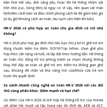
kiện thời tiết xấu, ánh sáng yếu, hoặc khi hệ thống nhầm vật
tĩnh nhỏ (cọc, bóng đèn) là nguy cơ. Vì vậy, nên quan sát màn
hình/đèn cảnh báo và điều chỉnh phong cách lái để giảm báo giả
(ví dụ giữ khoảng cách an toàn, lau sạch cảm biến khi bẩn).
HR‑V 2026 có phù hợp an toàn cho gia đình có trẻ nhỏ
không?
HR‑V 2026 phù hợp gia đình nhỏ nếu bạn chú ý bố trí ghế trẻ em
đúng chuẩn: kiểm tra điểm ISOFIX/Top tether, chọn ghế phù
hợp theo cân nặng và tuổi, và lắp đặt theo hướng dẫn. Hệ thống
an toàn chủ động hỗ trợ phòng tránh va chạm nhưng không
thay thế dây an toàn và ghế trẻ em. Kiểm tra không gian ghế
sau, khoảng để chân và khả năng mở cửa/khóa cửa trẻ em
trước khi quyết định.
So sánh nhanh công nghệ an toàn HR‑V 2026 với các đối
thủ cùng phân khúc: điểm mạnh và hạn chế?
Ưu điểm của HR‑V 2026 là tích hợp hệ thống hỗ trợ của Honda
với phản hồi mượt và tập trung vào ổn định lái; AEB và ACC