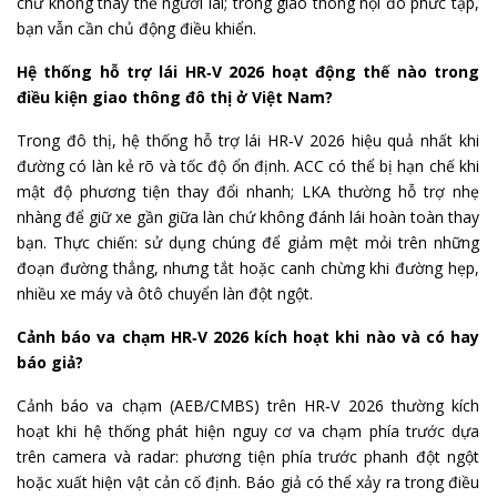
chứ không thay thế người lái; trong giao thông nội đô phức tạp,
bạn vẫn cần chủ động điều khiển.
Hệ thống hỗ trợ lái HR‑V 2026 hoạt động thế nào trong
điều kiện giao thông đô thị ở Việt Nam?
Trong đô thị, hệ thống hỗ trợ lái HR‑V 2026 hiệu quả nhất khi
đường có làn kẻ rõ và tốc độ ổn định. ACC có thể bị hạn chế khi
mật độ phương tiện thay đổi nhanh; LKA thường hỗ trợ nhẹ
nhàng để giữ xe gần giữa làn chứ không đánh lái hoàn toàn thay
bạn. Thực chiến: sử dụng chúng để giảm mệt mỏi trên những
đoạn đường thẳng, nhưng tắt hoặc canh chừng khi đường hẹp,
nhiều xe máy và ôtô chuyển làn đột ngột.
Cảnh báo va chạm HR‑V 2026 kích hoạt khi nào và có hay
báo giả?
Cảnh báo va chạm (AEB/CMBS) trên HR‑V 2026 thường kích
hoạt khi hệ thống phát hiện nguy cơ va chạm phía trước dựa
trên camera và radar: phương tiện phía trước phanh đột ngột
hoặc xuất hiện vật cản cố định. Báo giả có thể xảy ra trong điều