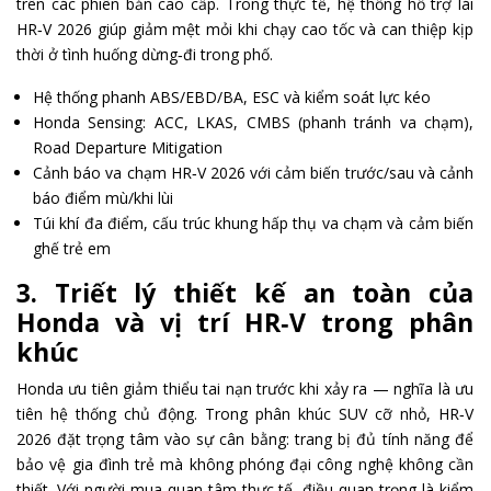
trên các phiên bản cao cấp. Trong thực tế, hệ thống hỗ trợ lái
HR‑V 2026 giúp giảm mệt mỏi khi chạy cao tốc và can thiệp kịp
thời ở tình huống dừng‑đi trong phố.
Hệ thống phanh ABS/EBD/BA, ESC và kiểm soát lực kéo
Honda Sensing: ACC, LKAS, CMBS (phanh tránh va chạm),
Road Departure Mitigation
Cảnh báo va chạm HR‑V 2026 với cảm biến trước/sau và cảnh
báo điểm mù/khi lùi
Túi khí đa điểm, cấu trúc khung hấp thụ va chạm và cảm biến
ghế trẻ em
3. Triết lý thiết kế an toàn của
Honda và vị trí HR‑V trong phân
khúc
Honda ưu tiên giảm thiểu tai nạn trước khi xảy ra — nghĩa là ưu
tiên hệ thống chủ động. Trong phân khúc SUV cỡ nhỏ, HR‑V
2026 đặt trọng tâm vào sự cân bằng: trang bị đủ tính năng để
bảo vệ gia đình trẻ mà không phóng đại công nghệ không cần
thiết. Với người mua quan tâm thực tế, điều quan trọng là kiểm