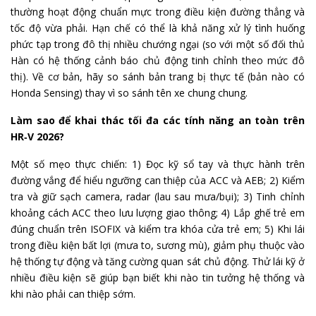
thường hoạt động chuẩn mực trong điều kiện đường thẳng và
tốc độ vừa phải. Hạn chế có thể là khả năng xử lý tình huống
phức tạp trong đô thị nhiều chướng ngại (so với một số đối thủ
Hàn có hệ thống cảnh báo chủ động tinh chỉnh theo mức đô
thị). Về cơ bản, hãy so sánh bản trang bị thực tế (bản nào có
Honda Sensing) thay vì so sánh tên xe chung chung.
Làm sao để khai thác tối đa các tính năng an toàn trên
HR‑V 2026?
Một số mẹo thực chiến: 1) Đọc kỹ sổ tay và thực hành trên
đường vắng để hiểu ngưỡng can thiệp của ACC và AEB; 2) Kiểm
tra và giữ sạch camera, radar (lau sau mưa/bụi); 3) Tinh chỉnh
khoảng cách ACC theo lưu lượng giao thông; 4) Lắp ghế trẻ em
đúng chuẩn trên ISOFIX và kiểm tra khóa cửa trẻ em; 5) Khi lái
trong điều kiện bất lợi (mưa to, sương mù), giảm phụ thuộc vào
hệ thống tự động và tăng cường quan sát chủ động. Thử lái kỹ ở
nhiều điều kiện sẽ giúp bạn biết khi nào tin tưởng hệ thống và
khi nào phải can thiệp sớm.