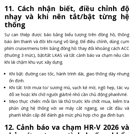
11. Cách nhận biết, điều chỉnh độ
nhạy và khi nên tắt/bật từng hệ
thống
Sự can thiệp được báo bằng biểu tượng trên đồng hồ, thông
báo âm thanh và đôi khi rung vô lăng. Để điều chỉnh, dùng cụm
phím cruise/menu trên bảng đồng hồ: thay đổi khoảng cách ACC
(thường 3 mức), bật/tắt LKAS và tắt cảnh báo va chạm nếu cần
khi lái chậm khu vực xây dựng.
Khi bật: đường cao tốc, hành trình dài, giao thông dày nhưng
ổn định.
Khi tắt: trời mưa to/ sương mù, vạch kẻ mờ, ngõ hẹp, tác vụ
đỗ xe hoặc khi chở người già/trẻ nhỏ cần chủ động phanh/né.
Mẹo thực chiến: mỗi lần lái thử trước khi chốt mua, kiểm tra
phản ứng hệ thống với xe máy cắt ngang, xe cắt đầu và
phanh khẩn cấp để đánh giá mức phù hợp cho gia đình bạn.
12. Cảnh báo va chạm HR-V 2026 và