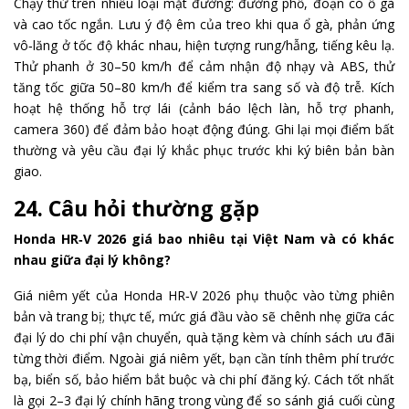
Chạy thử trên nhiều loại mặt đường: đường phố, đoạn có ổ gà
và cao tốc ngắn. Lưu ý độ êm của treo khi qua ổ gà, phản ứng
vô‑lăng ở tốc độ khác nhau, hiện tượng rung/hẫng, tiếng kêu lạ.
Thử phanh ở 30–50 km/h để cảm nhận độ nhạy và ABS, thử
tăng tốc giữa 50–80 km/h để kiểm tra sang số và độ trễ. Kích
hoạt hệ thống hỗ trợ lái (cảnh báo lệch làn, hỗ trợ phanh,
camera 360) để đảm bảo hoạt động đúng. Ghi lại mọi điểm bất
thường và yêu cầu đại lý khắc phục trước khi ký biên bản bàn
giao.
24. Câu hỏi thường gặp
Honda HR‑V 2026 giá bao nhiêu tại Việt Nam và có khác
nhau giữa đại lý không?
Giá niêm yết của Honda HR‑V 2026 phụ thuộc vào từng phiên
bản và trang bị; thực tế, mức giá đầu vào sẽ chênh nhẹ giữa các
đại lý do chi phí vận chuyển, quà tặng kèm và chính sách ưu đãi
từng thời điểm. Ngoài giá niêm yết, bạn cần tính thêm phí trước
bạ, biển số, bảo hiểm bắt buộc và chi phí đăng ký. Cách tốt nhất
là gọi 2–3 đại lý chính hãng trong vùng để so sánh giá cuối cùng