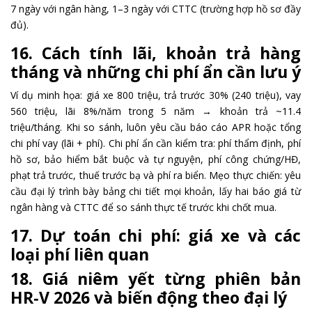
7 ngày với ngân hàng, 1–3 ngày với CTTC (trường hợp hồ sơ đầy
đủ).
16. Cách tính lãi, khoản trả hàng
tháng và những chi phí ẩn cần lưu ý
Ví dụ minh họa: giá xe 800 triệu, trả trước 30% (240 triệu), vay
560 triệu, lãi 8%/năm trong 5 năm → khoản trả ~11.4
triệu/tháng. Khi so sánh, luôn yêu cầu báo cáo APR hoặc tổng
chi phí vay (lãi + phí). Chi phí ẩn cần kiểm tra: phí thẩm định, phí
hồ sơ, bảo hiểm bắt buộc và tự nguyện, phí công chứng/HĐ,
phạt trả trước, thuế trước bạ và phí ra biển. Mẹo thực chiến: yêu
cầu đại lý trình bày bảng chi tiết mọi khoản, lấy hai báo giá từ
ngân hàng và CTTC để so sánh thực tế trước khi chốt mua.
17. Dự toán chi phí: giá xe và các
loại phí liên quan
18. Giá niêm yết từng phiên bản
HR‑V 2026 và biến động theo đại lý