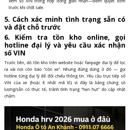
xem số VIN trong hợp đồng giao nhận—điểm quyết định
trước khi chốt sale.
5. Cách xác minh tình trạng sẵn có
và đặt chỗ trước
6. Kiểm tra tồn kho online, gọi
hotline đại lý và yêu cầu xác nhận
số VIN
Trước tiên, dò tồn kho trên website hoặc fanpage đại lý để lọc
ra vài nơi còn báo “còn xe”. Nhưng đừng dừng ở đó — gọi
hotline từng đại lý để đối chiếu thông tin. Yêu cầu trực tiếp số
VIN của xe (hoặc ít nhất mã lô) vì đây là bằng chứng số
lượng/sẵn có thực tế, tránh tình trạng “hẹn hụt” do cập nhật
chậm.