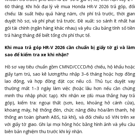
60 tháng. Khi hỏi đại lý về mua Honda HR‑V 2026 trả góp, đối
chiếu: lãi suất hiệu quả hàng năm, chi phí trả trước, thời gian
duyệt hồ sơ, và phí phạt trả trước. Đề xuất: so sánh ít nhất hai
gói tài chính (ngân hàng khác nhau) và yêu cầu bảng tính số tiền
trả hàng tháng để biết tổng chi phí thực tế.
Khi mua trả góp HR‑V 2026 cần chuẩn bị giấy tờ gì và làm
sao để kiểm tra xe khi nhận?
Hồ sơ vay tiêu chuẩn gồm CMND/CCCD/hộ chiếu, hộ khẩu hoặc
giấy tạm trú, sao kê lương/thu nhập 3–6 tháng hoặc hợp đồng
lao động, và hợp đồng đặt cọc nếu có. Thủ tục duyệt vay
thường mất 1–3 ngày làm việc (hoặc lâu hơn nếu cần chứng
minh thu nhập phức tạp). Khi nhận xe (dù mua thẳng hay trả
góp), kiểm tra: ngoại thất (sơn, keo, khoảng hở cánh cửa),
khoang máy, hệ thống đèn, chức năng điều hòa/âm thanh, hệ
thống an toàn (phanh ABS, túi khí), và đối chiếu số VIN trên xe
với giấy tờ giao. Ghi lại mọi hỏng hóc bằng hình ảnh và yêu cầu
biên bản nghiệm thu trước khi ký nhận.