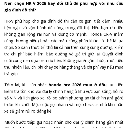
Nên chọn HR‑V 2026 hay đối thủ để phù hợp với nhu cầu
gia đình đô thị?
HR‑V phù hợp cho gia đình đô thị cần xe gọn, tiết kiệm, nhiều
tiện nghi và vận hành dễ dàng trong đô thị. Nếu bạn ưu tiên
không gian rộng rãi hơn và động cơ mạnh, Honda CR‑V (nằm
cùng thương hiệu) hoặc các mẫu cùng phân khúc có thể là lựa
chọn. So sánh thực tế: thử lái cả hai trên cùng cung đường, kiểm
tra chi phí bảo hiểm, bảo dưỡng và giá trị giữ lại. Quyết định
cuối cùng nên dựa trên ưu tiên: không gian/ngăn chứa, mức tiêu
thụ nhiên liệu, chi phí chạy xe hàng tháng và chi phí vay nếu mua
trả góp.
Tóm lại, khi cân nhắc
honda hrv 2026 mua ở đâu
, ưu tiên
kiểm tra tồn kho với đại lý chính hãng ở khu vực bạn sống, hỏi rõ
số VIN và lịch giao xe, rồi so sánh phương án tài chính (trả góp)
trước khi chốt. Một cuộc gọi nhanh và một checklist nhỏ khi nhận
xe sẽ giảm rủi ro đáng kể.
Muốn bước tiếp: gọi hoặc nhắn cho đại lý chính hãng gần nhất