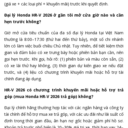
(giá xe + các loại phí + khuyến mãi) trước khi quyết định.
Đại lý Honda HR‑V 2026 ở gần tôi mở cửa giờ nào và cần
hẹn trước không?
Giờ mở cửa tiêu chuẩn của đa số đại lý Honda tại Việt Nam
thường là 8:00–17:30 (thứ hai đến thứ bảy), một số chi nhánh
lớn có làm việc buổi chiều Chủ nhật. Tuy nhiên, để tiết kiệm thời
gian và đảm bảo có xe trưng bày hoặc phiên bản bạn cần, nên
gọi hẹn trước. Khi gọi, hỏi rõ: (1) phiên bản và màu còn sẵn, (2)
có xe lái thử hay không, (3) thời gian dự kiến giao xe nếu đặt
trước, và (4) liệu có chương trình khuyến mãi hoặc hỗ trợ tài
chính đang áp dụng.
HR‑V 2026 có chương trình khuyến mãi hoặc hỗ trợ trả
góp (mua Honda HR‑V 2026 trả góp) không?
Đại lý chính hãng thường hợp tác với các ngân hàng và công ty
tài chính để hỗ trợ mua xe trả góp, với các ưu đãi như lãi suất cố
định trong thời gian đầu, ân hạn nợ gốc hoặc giảm phí hồ sơ.
Khoản trả trước phổ biến là 20–30% giá trị xe, thời hạn vay 24–