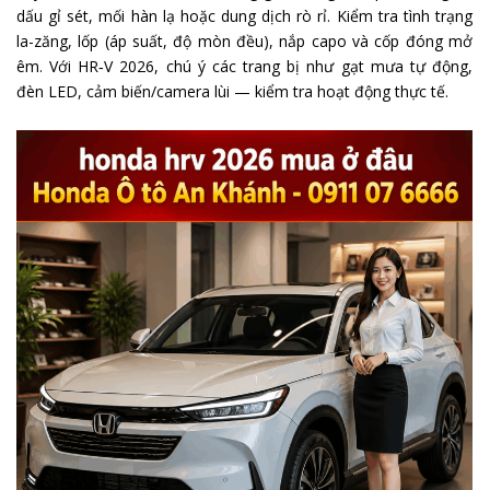
dấu gỉ sét, mối hàn lạ hoặc dung dịch rò rỉ. Kiểm tra tình trạng
la-zăng, lốp (áp suất, độ mòn đều), nắp capo và cốp đóng mở
êm. Với HR‑V 2026, chú ý các trang bị như gạt mưa tự động,
đèn LED, cảm biến/camera lùi — kiểm tra hoạt động thực tế.