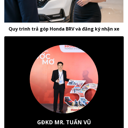
Quy trình trả góp Honda BRV và đăng ký nhận xe
GĐKD MR. TUẤN VŨ