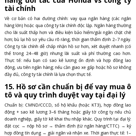
hàng đối tác của Honda vs công ty
tài chính
Về cơ bản có hai đường chính: vay qua ngân hàng (các ngân
hàng lớn) hoặc qua công ty tài chính độc lập. Ngân hàng thường
cho lãi suất thấp hơn và điều kiện bảo hiểm/giải ngân chặt chẽ
hơn; bù lại hồ sơ yêu cầu rõ ràng, thời gian thẩm định 2–7 ngày.
Công ty tài chính dễ chấp nhận hồ sơ hơn, xét duyệt nhanh (có
thể trong 24–48 giờ) nhưng lãi suất và phí thường cao hơn.
Thực tế: nếu bạn có sao kê lương ổn định và hợp đồng lao
động, ưu tiên ngân hàng; nếu cần giao xe gấp hoặc hồ sơ không
đầy đủ, công ty tài chính là lựa chọn thực tế.
15. Hồ sơ cần chuẩn bị để vay mua ô
tô và quy trình duyệt vay tại đại lý
Chuẩn bị: CMND/CCCD, sổ hộ khẩu (hoặc KT3), hợp đồng lao
động + sao kê lương 3–6 tháng hoặc giấy tờ công ty nếu chủ
doanh nghiệp, giấy tờ kê khai thu nhập khác. Quy trình tại đại lý:
đặt cọc → nộp hồ sơ → thẩm định (từ ngân hàng/CTTC) → ký
hợp đồng tín dụng → giải ngân và nhận xe. Thời gian thực tế: 1–