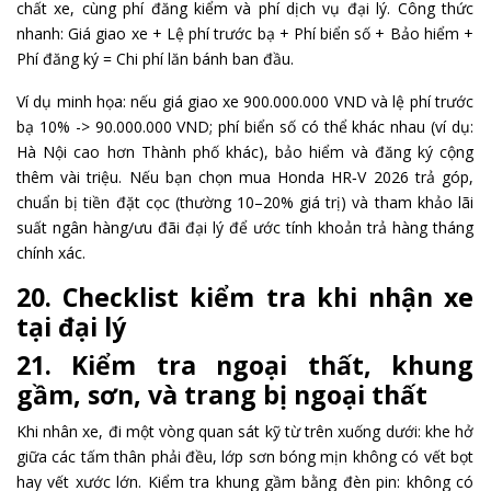
chất xe, cùng phí đăng kiểm và phí dịch vụ đại lý. Công thức
nhanh: Giá giao xe + Lệ phí trước bạ + Phí biển số + Bảo hiểm +
Phí đăng ký = Chi phí lăn bánh ban đầu.
Ví dụ minh họa: nếu giá giao xe 900.000.000 VND và lệ phí trước
bạ 10% -> 90.000.000 VND; phí biển số có thể khác nhau (ví dụ:
Hà Nội cao hơn Thành phố khác), bảo hiểm và đăng ký cộng
thêm vài triệu. Nếu bạn chọn mua Honda HR‑V 2026 trả góp,
chuẩn bị tiền đặt cọc (thường 10–20% giá trị) và tham khảo lãi
suất ngân hàng/ưu đãi đại lý để ước tính khoản trả hàng tháng
chính xác.
20. Checklist kiểm tra khi nhận xe
tại đại lý
21. Kiểm tra ngoại thất, khung
gầm, sơn, và trang bị ngoại thất
Khi nhân xe, đi một vòng quan sát kỹ từ trên xuống dưới: khe hở
giữa các tấm thân phải đều, lớp sơn bóng mịn không có vết bọt
hay vết xước lớn. Kiểm tra khung gầm bằng đèn pin: không có