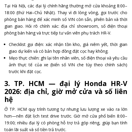
Tại Hà Nội, các đại lý chính hãng thường mở cửa khoảng 8:00–
18:00 (thứ Hai–Chủ Nhật). Thay vì đi lòng vòng, gọi trước cho
phòng bán hàng để xác minh số VIN còn sẵn, phiên bản và thời
gian giao. Hỏi rõ chính xác: địa chỉ showroom, số điện thoại
phòng bán hàng và trực tiếp tư vấn viên phụ trách HR‑V.
Checklist gọi điện: xác nhận tồn kho, giá niêm yết, thời gian
giao dự kiến và có bản hợp đồng đặt cọc hay không.
Mẹo thực chiến: ghi lại tên nhân viên, số điện thoại và yêu cầu
ảnh thực tế của xe (biển số VIN che tùy theo chính sách)
trước khi đặt cọc.
3. TP. HCM — đại lý Honda HR‑V
2026: địa chỉ, giờ mở cửa và số liên
hệ
Ở TP. HCM quy trình tương tự nhưng lưu lượng xe vào ra lớn
hơn—nên đặt lịch test drive trước. Giờ mở cửa phổ biến 8:00–
19:00; nhiều đại lý có phòng hỗ trợ trả góp riêng, giúp bạn tính
toán lãi suất và số tiền trả trước.