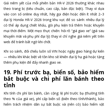
Giá niêm yết của mỗi phiên bản HR‑V 2026 thường khác nhau
theo trang bị (tiêu chuẩn, cao cấp, bản đặc biệt). Thay vì dựa
vào con số online duy nhất, hãy gọi điện hoặc đến ít nhất 2–3
đại lý Honda HR‑V 2026 trong khu vực để so sánh: nhiều đại lý
có thể áp dụng chiết khấu, gói phụ kiện trả thêm hoặc khuyến
mại thời điểm. Một mẹo thực chiến: hỏi rõ “giá giao xe” (giá sau
khuyến mãi và phụ phí đại lý) thay vì chỉ nghe giá niêm yết trên
web để tránh bất ngờ khi chốt.
Khi so sánh, đối chiếu luôn số VIN hoặc ngày giao hàng dự kiến
— nhiều khi khác biệt về tồn kho sẽ khiến đại lý hạ giá hoặc tặng
thêm phụ kiện để đẩy nhanh giao xe.
19. Phí trước bạ, biển số, bảo hiểm
bắt buộc và chi phí lăn bánh theo
tỉnh
Khi tính chi phí lăn bánh, cần cộng: lệ phí trước bạ (thường tính
theo % của giá xe), phí cấp biển số (biến theo tỉnh/thành), bảo
hiểm trách nhiệm dân sự bắt buộc và (nên có) bảo hiểm vật