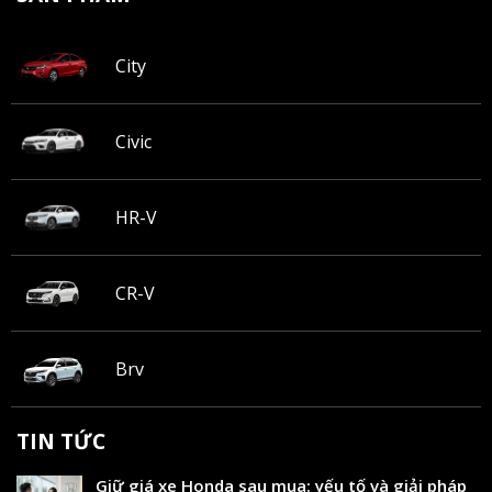
City
Civic
HR-V
CR-V
Brv
TIN TỨC
Giữ giá xe Honda sau mua: yếu tố và giải pháp