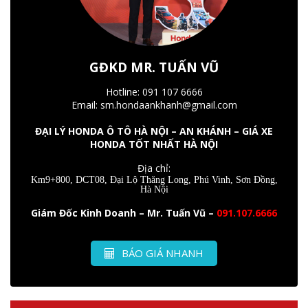
GĐKD MR. TUẤN VŨ
Hotline: 091 107 6666
Email: sm.hondaankhanh@gmail.com
ĐẠI LÝ HONDA Ô TÔ HÀ NỘI – AN KHÁNH – GIÁ XE
HONDA TỐT NHẤT HÀ NỘI
Địa chỉ:
Km9+800, DCT08, Đại Lộ Thăng Long, Phú Vinh, Sơn Đồng,
Hà Nội
Giám Đốc Kinh Doanh – Mr. Tuấn Vũ –
091.107.6666
BÁO GIÁ NHANH