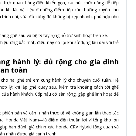
ác trực quan: bảng điều khiển gọn, các nút chức năng dễ tiếp
án khi lái. Vật liệu ở những điểm tiếp xúc thường xuyên cho
 trình dài, vừa đủ cứng để không bị xẹp nhanh, phù hợp nhu
hàng ghế sau và bệ tỳ tay rộng hỗ trợ sinh hoạt trên xe.
hiệu ứng bắt mắt, điều này có lợi khi sử dụng lâu dài với trẻ
ng hành lý: đủ rộng cho gia đình
 an toàn
 cho hai ghế trẻ em cùng hành lý cho chuyến cuối tuần. Hệ
ợp lý; khi lắp ghế quay sau, kiểm tra khoảng cách tới ghế
của hành khách. Cốp hậu có sàn rộng, gập ghế linh hoạt để
c phiên bản và cảm nhận thực tế về không gian lẫn thao tác
a Honda Việt Nam—là điểm đến thuận lợi vì tổng kho lớn
 giúp bạn đánh giá chính xác Honda CRV Hybrid tổng quan và
vẫn nhận được giá cạnh tranh.