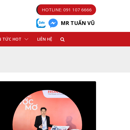
HOTLINE: 091 107 6666
MR TUẤN VŨ
N TỨC HOT
LIÊN HỆ