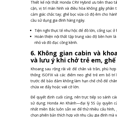
Thiết kế nội thất Honda CRV Hybrid ưu tiên thao t
cận, vị trí màn hình và điều hòa không gây phân t
cảm giác chắc tay; ghế bọc vừa có độ êm cho hành
cầu sử dụng gia đình hàng ngày.
Tiện nghi thực tế như hộc để đồ lớn, cổng sạc ở 
Hoàn thiện nội thất tập trung vào độ bền hơn là 
nhỏ và đồ đạc cồng kềnh.
6. Không gian cabin và khoa
và lưu ý khi chở trẻ em, ghế
Khoang sau rộng rãi về để chân và trần, phù hợp
thống ISOFIX và các điểm neo ghế trẻ em bố trí h
trước để bảo đảm không làm hạn chế chỗ để chân 
chứa xe đẩy hoặc vali cỡ lớn.
Để quyết định cuối cùng, nên trực tiếp so sánh cá
sử dụng; Honda An Khánh—đại lý 5S ủy quyền củ
nhất miền Bắc luôn sẵn xe để thử nhiều cấu hình,
chọn phiên bản thích hợp với nhu cầu gia đình mà 