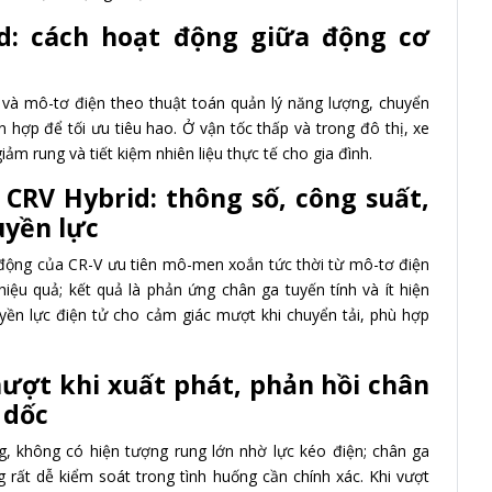
id: cách hoạt động giữa động cơ
 và mô-tơ điện theo thuật toán quản lý năng lượng, chuyển
n hợp để tối ưu tiêu hao. Ở vận tốc thấp và trong đô thị, xe
ảm rung và tiết kiệm nhiên liệu thực tế cho gia đình.
CRV Hybrid: thông số, công suất,
uyền lực
n động của CR-V ưu tiên mô-men xoắn tức thời từ mô-tơ điện
iệu quả; kết quả là phản ứng chân ga tuyến tính và ít hiện
uyền lực điện tử cho cảm giác mượt khi chuyển tải, phù hợp
 mượt khi xuất phát, phản hồi chân
 dốc
, không có hiện tượng rung lớn nhờ lực kéo điện; chân ga
 rất dễ kiểm soát trong tình huống cần chính xác. Khi vượt