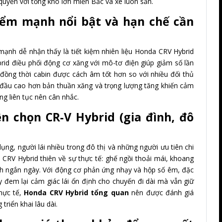
quyền với tổng kho lớn miền Bắc và xe luôn sẵn.
iểm mạnh nổi bật và hạn chế cần
ạnh dễ nhận thấy là tiết kiệm nhiên liệu Honda CRV Hybrid
brid điều phối động cơ xăng với mô-tơ điện giúp giảm số lần
đồng thời cabin được cách âm tốt hơn so với nhiều đối thủ
 đầu cao hơn bản thuần xăng và trọng lượng tăng khiến cảm
ng liên tục nên cân nhắc.
n chọn CR‑V Hybrid (gia đình, đô
ụng, người lái nhiều trong đô thị và những người ưu tiên chi
a CRV Hybrid thiên về sự thực tế: ghế ngồi thoải mái, khoang
ịch ngắn ngày. Với động cơ phản ứng nhạy và hộp số êm, đặc
ày đem lại cảm giác lái ổn định cho chuyến đi dài mà vẫn giữ
thực tế,
Honda CRV Hybrid tổng quan
nên được đánh giá
riển khai lâu dài.