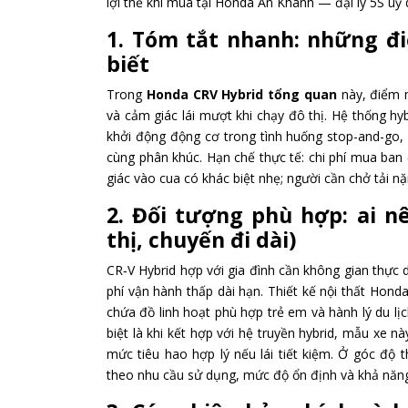
lợi thế khi mua tại Honda An Khánh — đại lý 5S uỷ 
1. Tóm tắt nhanh: những đ
biết
Trong
Honda CRV Hybrid tổng quan
này, điểm m
và cảm giác lái mượt khi chạy đô thị. Hệ thống hy
khởi động động cơ trong tình huống stop-and-go, 
cùng phân khúc. Hạn chế thực tế: chi phí mua ban
giác vào cua có khác biệt nhẹ; người cần chở tải nặ
2. Đối tượng phù hợp: ai nê
thị, chuyến đi dài)
CR‑V Hybrid hợp với gia đình cần không gian thực d
phí vận hành thấp dài hạn. Thiết kế nội thất Hond
chứa đồ linh hoạt phù hợp trẻ em và hành lý du l
biệt là khi kết hợp với hệ truyền hybrid, mẫu xe n
mức tiêu hao hợp lý nếu lái tiết kiệm. Ở góc độ 
theo nhu cầu sử dụng, mức độ ổn định và khả năng t