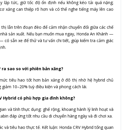
 lập tức, giữ tốc độ ổn định nếu không kéo tải quá nặng;
ơ xăng can thiệp rõ hơn và có thể nghe tiếng máy lên cao
đô thị lẫn trên đoạn đèo để cảm nhận chuyển đổi giữa các chế
kết nhà sản xuất. Nếu bạn muốn mua ngay, Honda An Khánh —
— có sẵn xe để thử và tư vấn chi tiết, giúp kiểm tra cảm giác
ịnh.
ự ra sao so với phiên bản xăng?
mức tiêu hao tốt hơn bản xăng ở đô thị nhờ hệ hybrid chủ
g giảm 10–20% tuỳ điều kiện và phong cách lái.
-V Hybrid có phù hợp gia đình không?
ian và tính thực dụng: ghế rộng, khoang hành lý linh hoạt và
 cabin đáp ứng tốt nhu cầu di chuyển hàng ngày và đi chơi xa.
ác và tiêu hao thực tế. Kết luận: Honda CRV Hybrid tổng quan