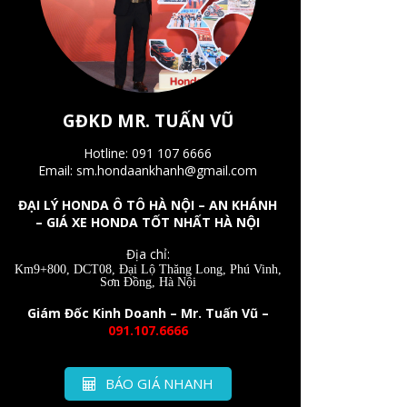
GĐKD MR. TUẤN VŨ
Hotline: 091 107 6666
Email: sm.hondaankhanh@gmail.com
ĐẠI LÝ HONDA Ô TÔ HÀ NỘI – AN KHÁNH
– GIÁ XE HONDA TỐT NHẤT HÀ NỘI
Địa chỉ:
Km9+800, DCT08, Đại Lộ Thăng Long, Phú Vinh,
Sơn Đồng, Hà Nội
Giám Đốc Kinh Doanh – Mr. Tuấn Vũ –
091.107.6666
BÁO GIÁ NHANH