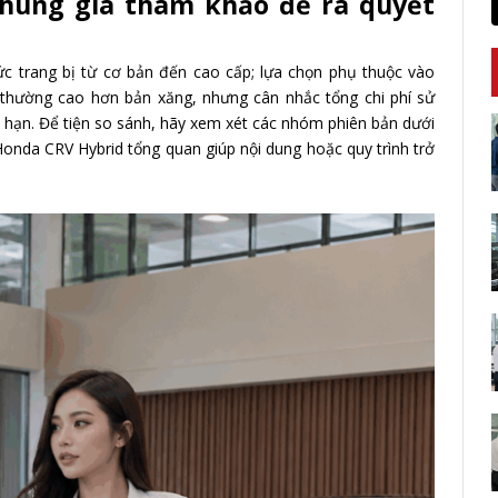
khung giá tham khảo để ra quyết
c trang bị từ cơ bản đến cao cấp; lựa chọn phụ thuộc vào
d thường cao hơn bản xăng, nhưng cân nhắc tổng chi phí sử
 dài hạn. Để tiện so sánh, hãy xem xét các nhóm phiên bản dưới
Honda CRV Hybrid tổng quan giúp nội dung hoặc quy trình trở