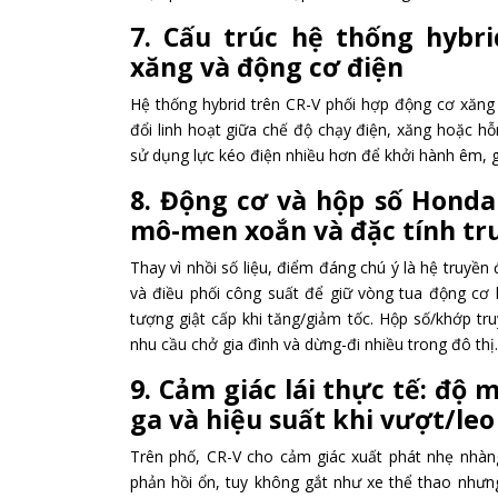
7. Cấu trúc hệ thống hybr
xăng và động cơ điện
Hệ thống hybrid trên CR-V phối hợp động cơ xăng
đổi linh hoạt giữa chế độ chạy điện, xăng hoặc hỗ
sử dụng lực kéo điện nhiều hơn để khởi hành êm, gi
8. Động cơ và hộp số Honda 
mô-men xoắn và đặc tính tr
Thay vì nhồi số liệu, điểm đáng chú ý là hệ truyề
và điều phối công suất để giữ vòng tua động cơ h
tượng giật cấp khi tăng/giảm tốc. Hộp số/khớp tr
nhu cầu chở gia đình và dừng-đi nhiều trong đô thị.
9. Cảm giác lái thực tế: độ
ga và hiệu suất khi vượt/leo
Trên phố, CR-V cho cảm giác xuất phát nhẹ nhàng
phản hồi ổn, tuy không gắt như xe thể thao nhưng