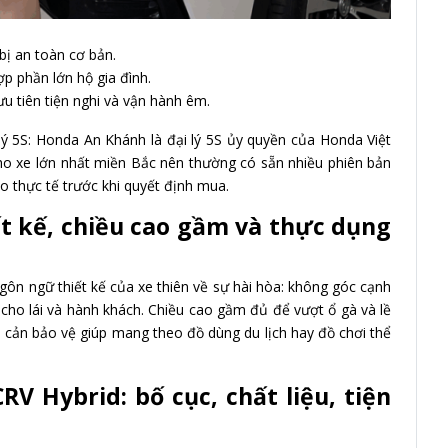
bị an toàn cơ bản.
ợp phần lớn hộ gia đình.
u tiên tiện nghi và vận hành êm.
 lý 5S: Honda An Khánh là đại lý 5S ủy quyền của Honda Việt
kho xe lớn nhất miền Bắc nên thường có sẵn nhiều phiên bản
ao thực tế trước khi quyết định mua.
ết kế, chiều cao gầm và thực dụng
ôn ngữ thiết kế của xe thiên về sự hài hòa: không góc cạnh
 cho lái và hành khách. Chiều cao gầm đủ để vượt ổ gà và lề
 cản bảo vệ giúp mang theo đồ dùng du lịch hay đồ chơi thể
RV Hybrid: bố cục, chất liệu, tiện