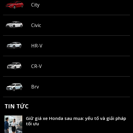
City
Civic
HR-V
CR-V
Brv
TIN TỨC
Giữ giá xe Honda sau mua: yếu tố và giải pháp
tối ưu