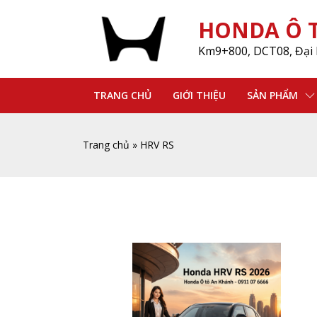
HONDA Ô T
Km9+800, DCT08, Đại 
TRANG CHỦ
GIỚI THIỆU
SẢN PHẨM
Trang chủ
»
HRV RS