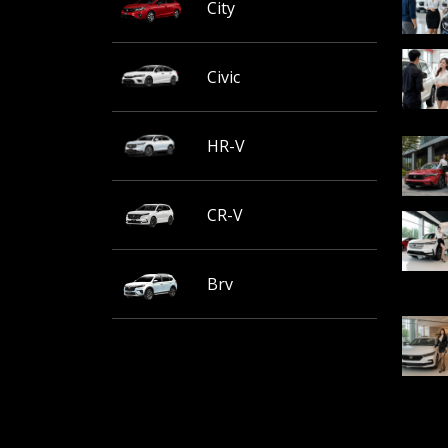
City
Civic
HR-V
CR-V
Brv