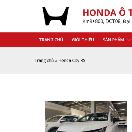
HONDA Ô T
Km9+800, DCT08, Đại 
TRANG CHỦ
GIỚI THIỆU
SẢN PHẨM
Trang chủ
»
Honda City RS