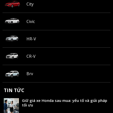
City
Civic
HR-V
CR-V
Brv
TIN TỨC
Giữ giá xe Honda sau mua: yếu tố và giải pháp
tối ưu