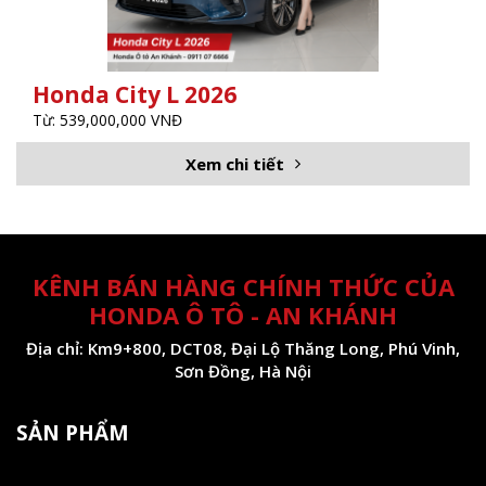
Honda City L 2026
Từ: 539,000,000 VNĐ
Xem chi tiết
KÊNH BÁN HÀNG CHÍNH THỨC CỦA
HONDA Ô TÔ - AN KHÁNH
Địa chỉ: Km9+800, DCT08, Đại Lộ Thăng Long, Phú Vinh,
Sơn Đồng, Hà Nội
SẢN PHẨM