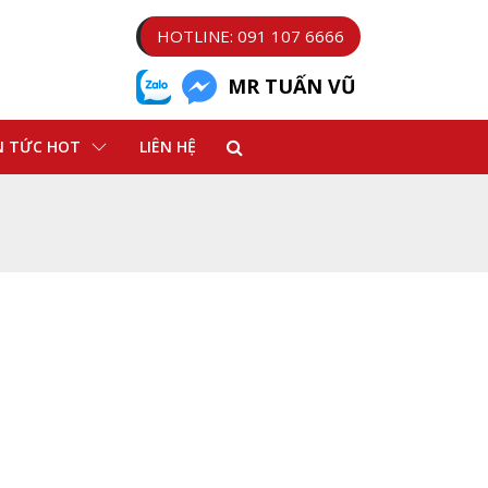
HOTLINE: 091 107 6666
MR TUẤN VŨ
N TỨC HOT
LIÊN HỆ