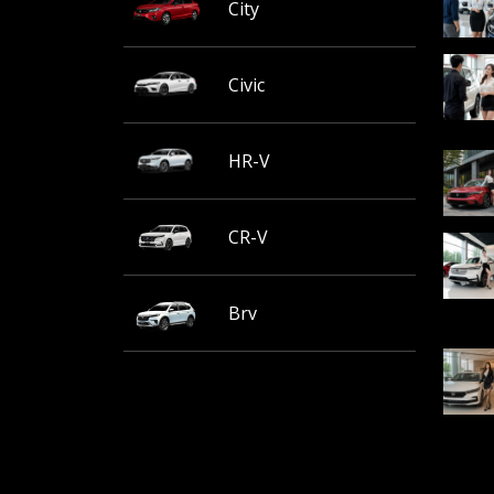
City
Civic
HR-V
CR-V
Brv