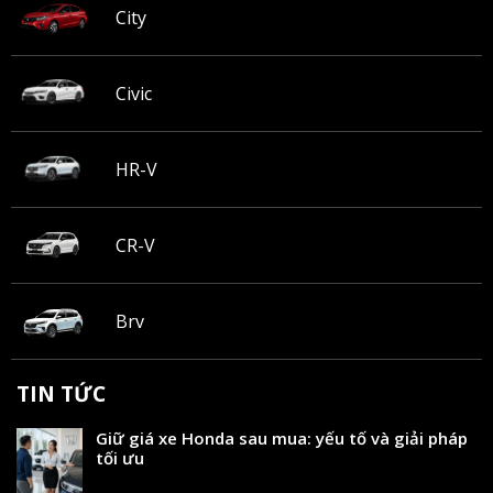
City
Civic
HR-V
CR-V
Brv
TIN TỨC
Giữ giá xe Honda sau mua: yếu tố và giải pháp
tối ưu