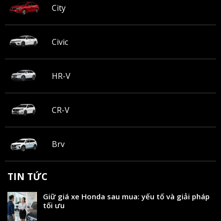
City
Civic
HR-V
CR-V
Brv
TIN TỨC
Giữ giá xe Honda sau mua: yếu tố và giải pháp
tối ưu