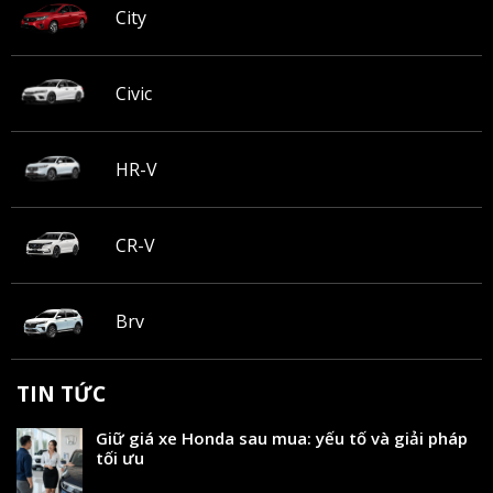
City
Civic
HR-V
CR-V
Brv
TIN TỨC
Giữ giá xe Honda sau mua: yếu tố và giải pháp
tối ưu