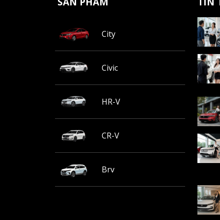
SẢN PHẨM
TIN
City
Civic
HR-V
CR-V
Brv