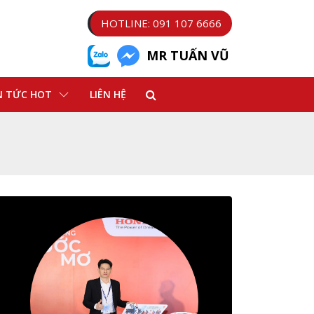
HOTLINE: 091 107 6666
MR TUẤN VŨ
N TỨC HOT
LIÊN HỆ