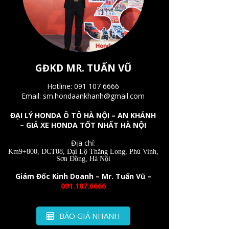
GĐKD MR. TUẤN VŨ
Hotline: 091 107 6666
Email: sm.hondaankhanh@gmail.com
ĐẠI LÝ HONDA Ô TÔ HÀ NỘI – AN KHÁNH
– GIÁ XE HONDA TỐT NHẤT HÀ NỘI
Địa chỉ:
Km9+800, DCT08, Đại Lộ Thăng Long, Phú Vinh,
Sơn Đồng, Hà Nội
Giám Đốc Kinh Doanh – Mr. Tuấn Vũ –
091.107.6666
BÁO GIÁ NHANH