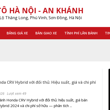
Ô HÀ NỘI - AN KHÁNH
Lộ Thăng Long, Phú Vinh, Sơn Đồng, Hà Nội
BẢNG GIÁ XE
BÀN GIAO XE
TÍNH PHÍ LĂN BÁNH
TI
da CRV Hybrid với đối thủ: Hiệu suất, giá và chi phí
026
Lượt xem 49
nh Honda CRV Hybrid với đối thủ: hiệu suất, giá bán
rid 2024 và chi phí sở hữu — phân tích ...