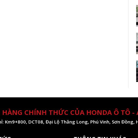
 HÀNG CHÍNH THỨC CỦA HONDA Ô TÔ -
hỉ: Km9+800, DCT08, Đại Lộ Thăng Long, Phú Vinh, Sơn Đồng, 