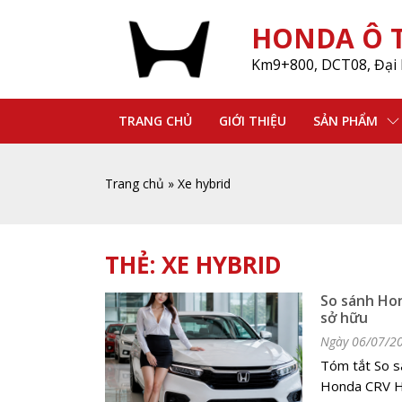
HONDA Ô T
Km9+800, DCT08, Đại 
TRANG CHỦ
GIỚI THIỆU
SẢN PHẨM
Trang chủ
»
Xe hybrid
THẺ:
XE HYBRID
So sánh Hon
sở hữu
Ngày 06/07/2
Tóm tắt So sá
Honda CRV Hyb