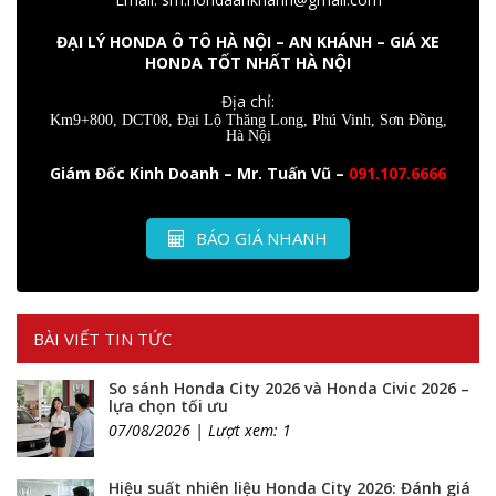
ĐẠI LÝ HONDA Ô TÔ HÀ NỘI – AN KHÁNH – GIÁ XE
HONDA TỐT NHẤT HÀ NỘI
Địa chỉ:
Km9+800, DCT08, Đại Lộ Thăng Long, Phú Vinh, Sơn Đồng,
Hà Nội
Giám Đốc Kinh Doanh – Mr. Tuấn Vũ –
091.107.6666
BÁO GIÁ NHANH
BÀI VIẾT TIN TỨC
So sánh Honda City 2026 và Honda Civic 2026 –
lựa chọn tối ưu
07/08/2026 | Lượt xem: 1
Hiệu suất nhiên liệu Honda City 2026: Đánh giá