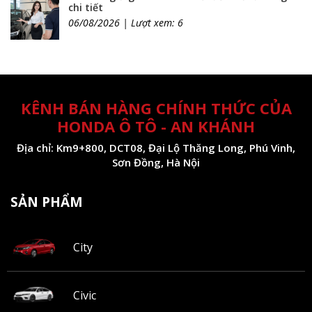
chi tiết
06/08/2026 | Lượt xem: 6
KÊNH BÁN HÀNG CHÍNH THỨC CỦA
HONDA Ô TÔ - AN KHÁNH
Địa chỉ: Km9+800, DCT08, Đại Lộ Thăng Long, Phú Vinh,
Sơn Đồng, Hà Nội
SẢN PHẨM
City
Civic