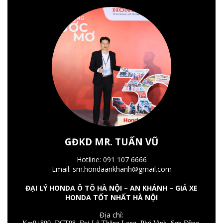
GĐKD MR. TUẤN VŨ
Hotline: 091 107 6666
Email: sm.hondaankhanh@gmail.com
ĐẠI LÝ HONDA Ô TÔ HÀ NỘI – AN KHÁNH – GIÁ XE
HONDA TỐT NHẤT HÀ NỘI
Địa chỉ: