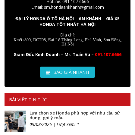
Hotline: 091 107 6666
Email: sm.hondaankhanh@gmail.com
ĐẠI LÝ HONDA Ô TÔ HÀ NỘI – AN KHÁNH – GIÁ XE
HONDA TỐT NHẤT HÀ NỘI
Địa chỉ:
Km9+800, DCT08, Đại Lộ Thăng Long, Phú Vinh, Sơn Đồng,
Hà Nội
Giám Đốc Kinh Doanh – Mr. Tuấn Vũ –
091.107.6666
BÁO GIÁ NHANH
BÀI VIẾT TIN TỨC
Lựa chọn xe Honda phù hợp với nhu cầu sử
dụng: gợi ý mẫu
09/08/2026 | Lượt xem: 1