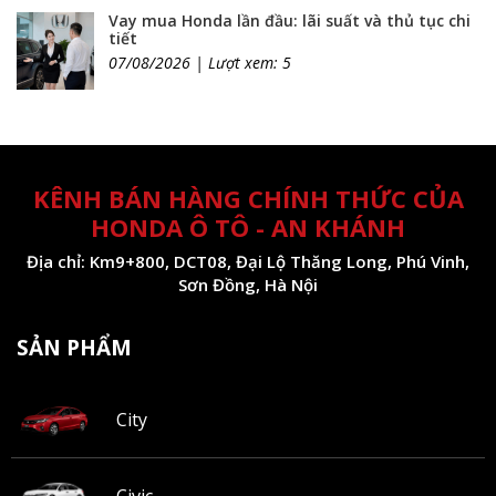
Vay mua Honda lần đầu: lãi suất và thủ tục chi
tiết
07/08/2026 | Lượt xem: 5
KÊNH BÁN HÀNG CHÍNH THỨC CỦA
HONDA Ô TÔ - AN KHÁNH
Địa chỉ: Km9+800, DCT08, Đại Lộ Thăng Long, Phú Vinh,
Sơn Đồng, Hà Nội
SẢN PHẨM
City