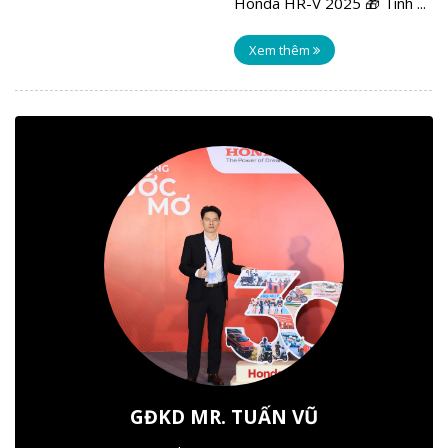
Honda HR-V 2025 🎁 Tính ...
Xem thêm
GĐKD MR. TUẤN VŨ