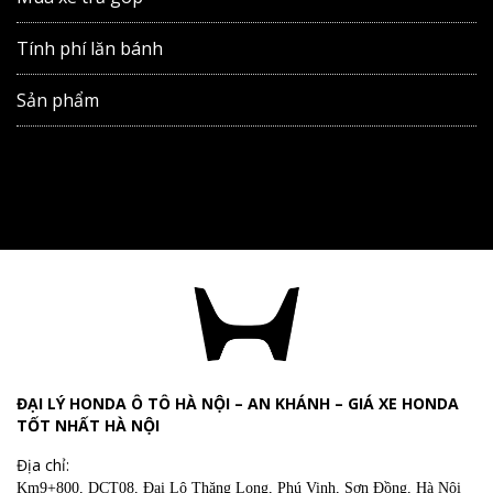
Tính phí lăn bánh
Sản phẩm
ĐẠI LÝ HONDA Ô TÔ HÀ NỘI – AN KHÁNH – GIÁ XE HONDA
TỐT NHẤT HÀ NỘI
Địa chỉ:
Km9+800, DCT08, Đại Lộ Thăng Long, Phú Vinh, Sơn Đồng, Hà Nội