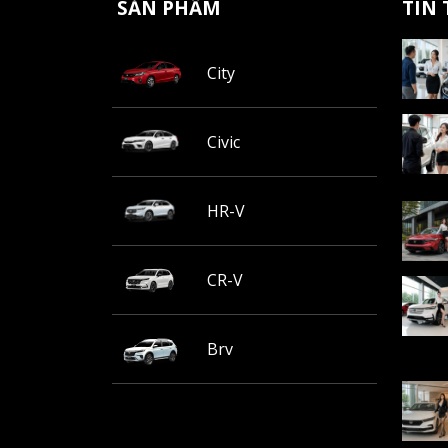
SẢN PHẨM
TIN
City
Civic
HR-V
CR-V
Brv