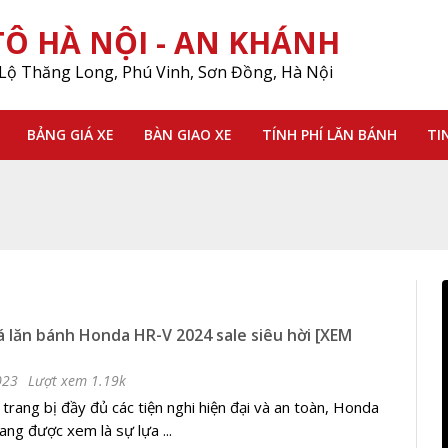
Ô HÀ NỘI - AN KHÁNH
Lộ Thăng Long, Phú Vinh, Sơn Đồng, Hà Nội
BẢNG GIÁ XE
BÀN GIAO XE
TÍNH PHÍ LĂN BÁNH
TI
iá lăn bánh Honda HR-V 2024 sale siêu hời [XEM
023
Lượt xem 1.19k
 trang bị đầy đủ các tiện nghi hiện đại và an toàn, Honda
ng được xem là sự lựa ...