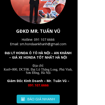
GĐKD MR. TUẤN VŨ
Hotline: 091 107 6666
Email: sm.hondaankhanh@gmail.com
ĐẠI LÝ HONDA Ô TÔ HÀ NỘI – AN KHÁNH
– GIÁ XE HONDA TỐT NHẤT HÀ NỘI
Địa chỉ:
Km9+800, DCT08, Đại Lộ Thăng Long, Phú Vinh,
Sơn Đồng, Hà Nội
Giám Đốc Kinh Doanh – Mr. Tuấn Vũ –
091.107.6666
BÁO GIÁ NHANH