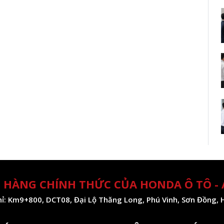
 HÀNG CHÍNH THỨC CỦA HONDA Ô TÔ -
hỉ: Km9+800, DCT08, Đại Lộ Thăng Long, Phú Vinh, Sơn Đồng, 