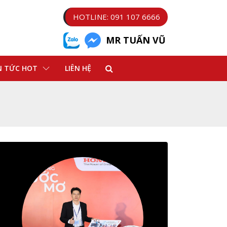
HOTLINE: 091 107 6666
MR TUẤN VŨ
N TỨC HOT
LIÊN HỆ