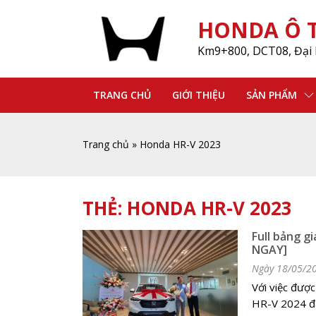
HONDA Ô T
Km9+800, DCT08, Đại 
TRANG CHỦ
GIỚI THIỆU
SẢN PHẨM
Trang chủ
»
Honda HR-V 2023
THẺ:
HONDA HR-V 2023
Full bảng g
NGAY]
Ngày 18/05/2
Với việc được
HR-V 2024 đa