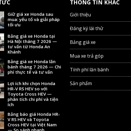
 TỨC
THÔNG TIN KHÁC
Giữ giá xe Honda sau
Giới thiệu
mua: yếu tố và giải pháp
tối ưu
Đăng ký lái thử
Bảng giá xe Honda tại
Hà Nội tháng 7 2026 —
Bảng giá xe
tư vấn từ Honda An
Khánh
Mua xe trả góp
Bảng giá xe Honda lăn
bánh tháng 7 2026 — Chi
Tính phí lăn bánh
phí thực tế và tư vấn
Sản phẩm
Lợi ích khi chọn Honda
HR-V RS HEV so với
Toyota Cross HEV —
phân tích chi phí và tiện
ích
Bảng báo giá Honda HR-
V RS HEV và Toyota
Cross HEV tại Việt Nam
— So sánh nhanh