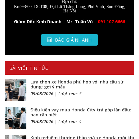
Địa chỉ:
Km9+800, DCT08, Đại Lộ Thăng Long, Phú Vinh, Sơn Đồng,
Hà Nội
Giám Đốc Kinh Doanh – Mr. Tuấn Vũ –
091.107.6666
BÁO GIÁ NHANH
BÀI VIẾT TIN TỨC
Lựa chọn xe Honda phù hợp với nhu cầu sử
dụng: gợi ý mẫu
09/08/2026 | Lượt xem: 5
Điều kiện vay mua Honda City trả góp lần đầu:
bạn cần biết
09/08/2026 | Lượt xem: 4
Kinh nghiệm thương thảo giá xe Honda mới khi