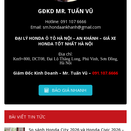
GĐKD MR. TUẤN VŨ
Hotline: 091 107 6666
Email: sm.hondaankhanh@gmail.com
ĐẠI LÝ HONDA Ô TÔ HÀ NỘI – AN KHÁNH – GIÁ XE
HONDA TỐT NHẤT HÀ NỘI
Địa chỉ:
Km9+800, DCT08, Đại Lộ Thăng Long, Phú Vinh, Sơn Đồng,
Hà Nội
Giám Đốc Kinh Doanh – Mr. Tuấn Vũ –
091.107.6666
BÁO GIÁ NHANH
BÀI VIẾT TIN TỨC
So sánh Honda City 2026 và Honda Civic 2026 –