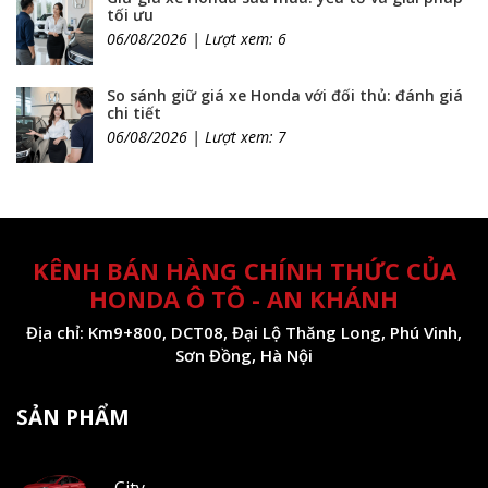
tối ưu
06/08/2026 | Lượt xem: 6
So sánh giữ giá xe Honda với đối thủ: đánh giá
chi tiết
06/08/2026 | Lượt xem: 7
KÊNH BÁN HÀNG CHÍNH THỨC CỦA
HONDA Ô TÔ - AN KHÁNH
Địa chỉ: Km9+800, DCT08, Đại Lộ Thăng Long, Phú Vinh,
Sơn Đồng, Hà Nội
SẢN PHẨM