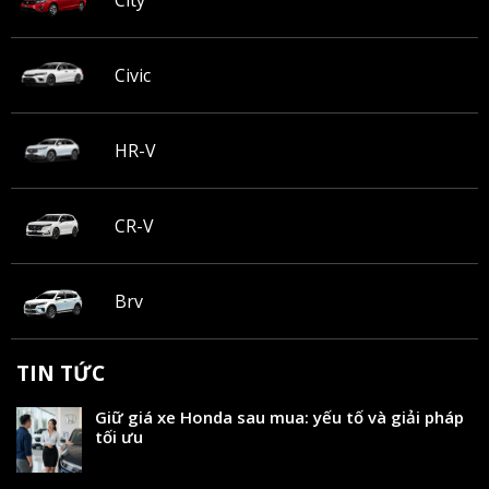
City
Civic
HR-V
CR-V
Brv
TIN TỨC
Giữ giá xe Honda sau mua: yếu tố và giải pháp
tối ưu