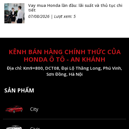
Vay mua Honda lần đầu: lãi suất và thủ tục chi
tiết
07/08/2026 | Lượt xem: 5
KÊNH BÁN HÀNG CHÍNH THỨC CỦA
HONDA Ô TÔ - AN KHÁNH
Địa chỉ: Km9+800, DCT08, Đại Lộ Thăng Long, Phú Vinh,
Sơn Đồng, Hà Nội
SẢN PHẨM
City