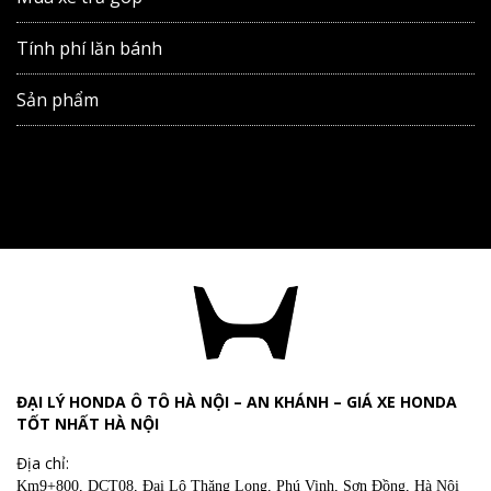
Tính phí lăn bánh
Sản phẩm
ĐẠI LÝ HONDA Ô TÔ HÀ NỘI – AN KHÁNH – GIÁ XE HONDA
TỐT NHẤT HÀ NỘI
Địa chỉ:
Km9+800, DCT08, Đại Lộ Thăng Long, Phú Vinh, Sơn Đồng, Hà Nội