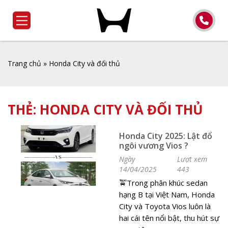
Trang chủ
»
Honda City và đối thủ
THẺ:
HONDA CITY VÀ ĐỐI THỦ
Honda City 2025: Lật đổ
ngôi vương Vios ?
Ngày
Lượt xem
14/04/2025
443
🚖​Trong phân khúc sedan
hạng B tại Việt Nam, Honda
City và Toyota Vios luôn là
hai cái tên nổi bật, thu hút sự