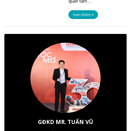
quan tâm ...
Xem thêm
GĐKD MR. TUẤN VŨ