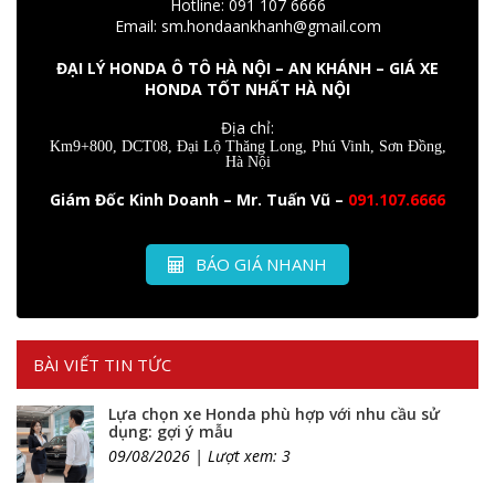
Hotline: 091 107 6666
Email: sm.hondaankhanh@gmail.com
ĐẠI LÝ HONDA Ô TÔ HÀ NỘI – AN KHÁNH – GIÁ XE
HONDA TỐT NHẤT HÀ NỘI
Địa chỉ:
Km9+800, DCT08, Đại Lộ Thăng Long, Phú Vinh, Sơn Đồng,
Hà Nội
Giám Đốc Kinh Doanh – Mr. Tuấn Vũ –
091.107.6666
BÁO GIÁ NHANH
BÀI VIẾT TIN TỨC
Lựa chọn xe Honda phù hợp với nhu cầu sử
dụng: gợi ý mẫu
09/08/2026 | Lượt xem: 3