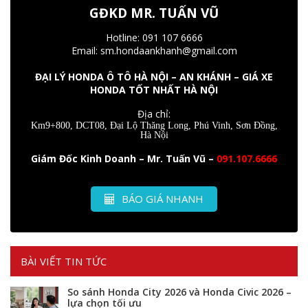
GĐKD MR. TUẤN VŨ
Hotline: 091 107 6666
Email: sm.hondaankhanh@gmail.com
ĐẠI LÝ HONDA Ô TÔ HÀ NỘI – AN KHÁNH – GIÁ XE
HONDA TỐT NHẤT HÀ NỘI
Địa chỉ:
Km9+800, DCT08, Đại Lộ Thăng Long, Phú Vinh, Sơn Đồng,
Hà Nội
Giám Đốc Kinh Doanh – Mr. Tuấn Vũ –
091.107.6666
BÁO GIÁ NHANH
BÀI VIẾT TIN TỨC
So sánh Honda City 2026 và Honda Civic 2026 –
lựa chọn tối ưu