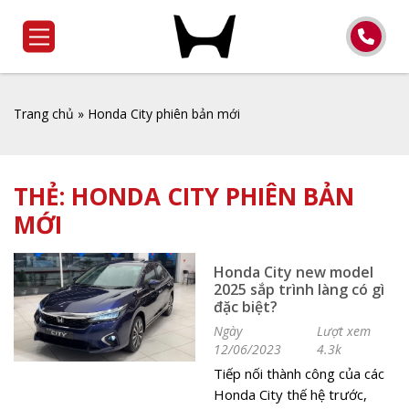
Trang chủ
»
Honda City phiên bản mới
THẺ:
HONDA CITY PHIÊN BẢN
MỚI
Honda City new model
2025 sắp trình làng có gì
đặc biệt?
Ngày
Lượt xem
12/06/2023
4.3k
Tiếp nối thành công của các
Honda City thế hệ trước,