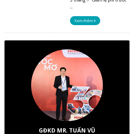
...
Xem thêm
GĐKD MR. TUẤN VŨ