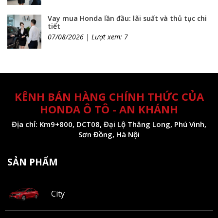
Vay mua Honda lần đầu: lãi suất và thủ tục chi
tiết
07/08/2026 | Lượt xem: 7
KÊNH BÁN HÀNG CHÍNH THỨC CỦA
HONDA Ô TÔ - AN KHÁNH
Địa chỉ: Km9+800, DCT08, Đại Lộ Thăng Long, Phú Vinh,
Sơn Đồng, Hà Nội
SẢN PHẨM
City