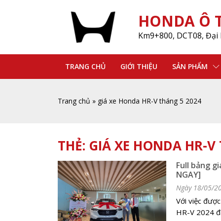
HONDA Ô T
Km9+800, DCT08, Đại 
TRANG CHỦ
GIỚI THIỆU
SẢN PHẨM
Trang chủ
»
giá xe Honda HR-V tháng 5 2024
THẺ:
GIÁ XE HONDA HR-V 
Full bảng g
NGAY]
Ngày 18/05/2
Với việc được
HR-V 2024 đa