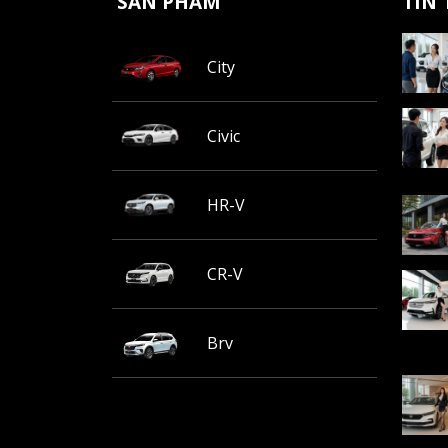
SẢN PHẨM
TIN
City
Civic
HR-V
CR-V
Brv