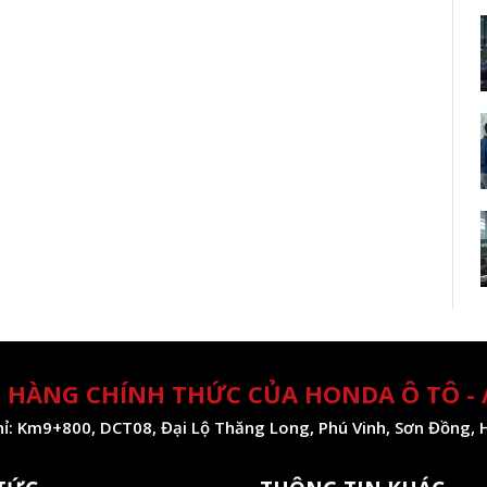
 HÀNG CHÍNH THỨC CỦA HONDA Ô TÔ -
hỉ: Km9+800, DCT08, Đại Lộ Thăng Long, Phú Vinh, Sơn Đồng, 