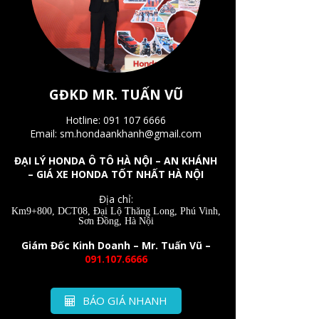
GĐKD MR. TUẤN VŨ
Hotline: 091 107 6666
Email: sm.hondaankhanh@gmail.com
ĐẠI LÝ HONDA Ô TÔ HÀ NỘI – AN KHÁNH
– GIÁ XE HONDA TỐT NHẤT HÀ NỘI
Địa chỉ:
Km9+800, DCT08, Đại Lộ Thăng Long, Phú Vinh,
Sơn Đồng, Hà Nội
Giám Đốc Kinh Doanh – Mr. Tuấn Vũ –
091.107.6666
BÁO GIÁ NHANH