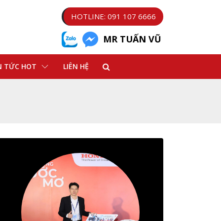
HOTLINE: 091 107 6666
MR TUẤN VŨ
N TỨC HOT
LIÊN HỆ