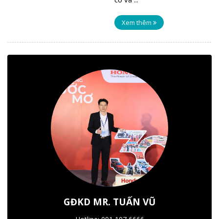
Xem thêm
GĐKD MR. TUẤN VŨ