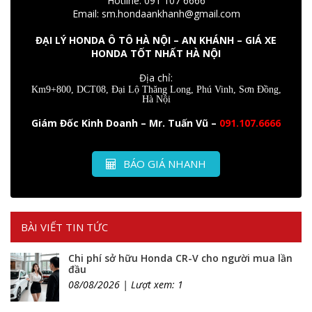
Hotline: 091 107 6666
Email: sm.hondaankhanh@gmail.com
ĐẠI LÝ HONDA Ô TÔ HÀ NỘI – AN KHÁNH – GIÁ XE
HONDA TỐT NHẤT HÀ NỘI
Địa chỉ:
Km9+800, DCT08, Đại Lộ Thăng Long, Phú Vinh, Sơn Đồng,
Hà Nội
Giám Đốc Kinh Doanh – Mr. Tuấn Vũ –
091.107.6666
BÁO GIÁ NHANH
BÀI VIẾT TIN TỨC
Chi phí sở hữu Honda CR-V cho người mua lần
đầu
08/08/2026 | Lượt xem: 1