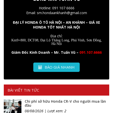
Hotline: 091 107 6666
Email: sm.hondaankhanh@gmail.com
ĐẠI LÝ HONDA Ô TÔ HÀ NỘI – AN KHÁNH – GIÁ XE
HONDA TỐT NHẤT HÀ NỘI
Địa chỉ:
Km9+800, DCT08, Đại Lộ Thăng Long, Phú Vinh, Sơn Đồng,
Hà Nội
Giám Đốc Kinh Doanh – Mr. Tuấn Vũ –
091.107.6666
BÁO GIÁ NHANH
BÀI VIẾT TIN TỨC
Chi phí sở hữu Honda CR-V cho người mua lần
đầu
08/08/2026 | Lượt xem: 2