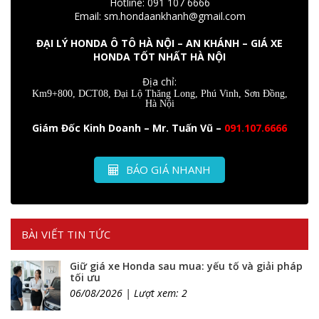
Hotline: 091 107 6666
Email: sm.hondaankhanh@gmail.com
ĐẠI LÝ HONDA Ô TÔ HÀ NỘI – AN KHÁNH – GIÁ XE
HONDA TỐT NHẤT HÀ NỘI
Địa chỉ:
Km9+800, DCT08, Đại Lộ Thăng Long, Phú Vinh, Sơn Đồng,
Hà Nội
Giám Đốc Kinh Doanh – Mr. Tuấn Vũ –
091.107.6666
BÁO GIÁ NHANH
BÀI VIẾT TIN TỨC
Giữ giá xe Honda sau mua: yếu tố và giải pháp
tối ưu
06/08/2026 | Lượt xem: 2