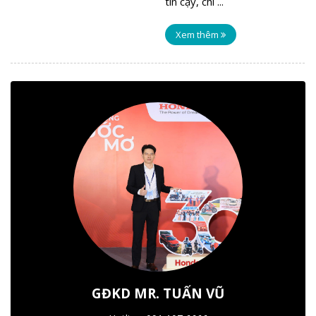
tin cậy, chi ...
Xem thêm
GĐKD MR. TUẤN VŨ