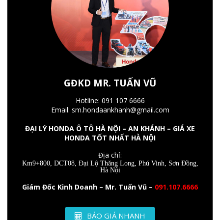
GĐKD MR. TUẤN VŨ
Hotline: 091 107 6666
Email: sm.hondaankhanh@gmail.com
ĐẠI LÝ HONDA Ô TÔ HÀ NỘI – AN KHÁNH – GIÁ XE
HONDA TỐT NHẤT HÀ NỘI
Địa chỉ:
Km9+800, DCT08, Đại Lộ Thăng Long, Phú Vinh, Sơn Đồng,
Hà Nội
Giám Đốc Kinh Doanh – Mr. Tuấn Vũ –
091.107.6666
BÁO GIÁ NHANH