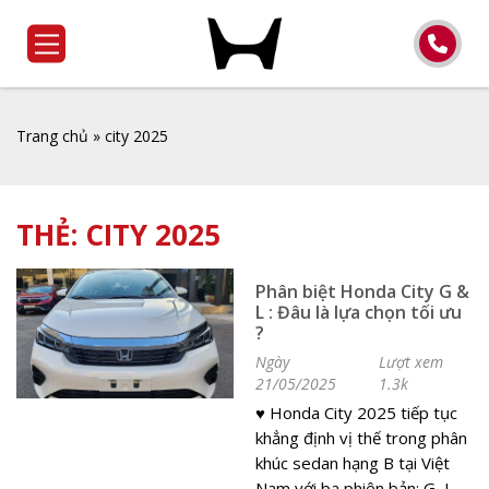
Trang chủ
»
city 2025
THẺ:
CITY 2025
Phân biệt Honda City G &
L : Đâu là lựa chọn tối ưu
?
Ngày
Lượt xem
21/05/2025
1.3k
♥️ Honda City 2025 tiếp tục
khẳng định vị thế trong phân
khúc sedan hạng B tại Việt
Nam với ba phiên bản: G, L