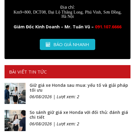
Địa chỉ:
Km9+800, DCT08, Đại Lộ Thăng Long, Phú Vinh, Sơn Đồng,
Hà Nội
Giám Đốc Kinh Doanh – Mr. Tuấn Vũ –
091.107.6666
BÁO GIÁ NHANH
BÀI VIẾT TIN TỨC
Giữ giá xe Honda sau mua: yếu tố và giải pháp
tối ưu
06/08/2026 | Lượt xem: 2
So sánh giữ giá xe Honda với đối thủ: đánh giá
chi tiết
06/08/2026 | Lượt xem: 2