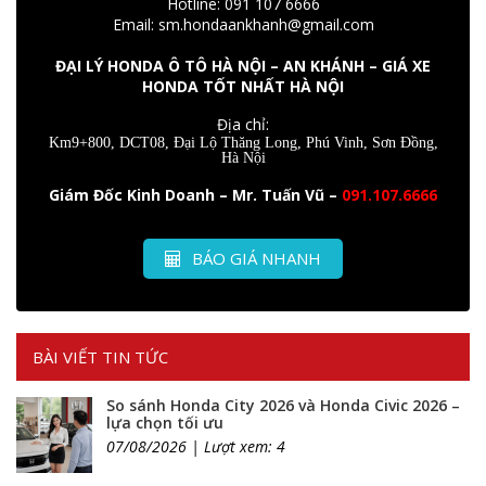
Hotline: 091 107 6666
Email: sm.hondaankhanh@gmail.com
ĐẠI LÝ HONDA Ô TÔ HÀ NỘI – AN KHÁNH – GIÁ XE
HONDA TỐT NHẤT HÀ NỘI
Địa chỉ:
Km9+800, DCT08, Đại Lộ Thăng Long, Phú Vinh, Sơn Đồng,
Hà Nội
Giám Đốc Kinh Doanh – Mr. Tuấn Vũ –
091.107.6666
BÁO GIÁ NHANH
BÀI VIẾT TIN TỨC
So sánh Honda City 2026 và Honda Civic 2026 –
lựa chọn tối ưu
07/08/2026 | Lượt xem: 4