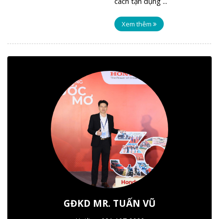
cách tận dụng ...
Xem thêm
GĐKD MR. TUẤN VŨ