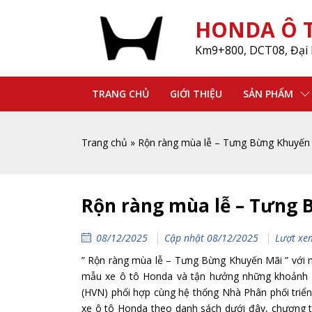
HONDA Ô T
Km9+800, DCT08, Đại 
TRANG CHỦ
GIỚI THIỆU
SẢN PHẨM
Trang chủ
»
Rộn ràng mùa lễ – Tưng Bừng Khuyến
Rộn ràng mùa lễ – Tưng
08/12/2025
Cập nhật 08/12/2025
Lượt xe
” Rộn ràng mùa lễ – Tưng Bừng Khuyến Mãi ” với
mẫu xe ô tô Honda và tận hưởng những khoảnh 
(HVN) phối hợp cùng hệ thống Nhà Phân phối triển
xe ô tô Honda theo danh sách dưới đây, chương t