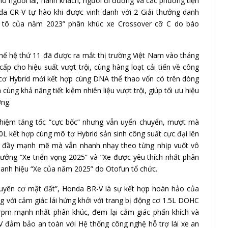
o người lái, hành khách, người đi đường và các phương tiện
da CR-V tự hào khi được vinh danh với 2 Giải thưởng danh
Ô tô của năm 2023” phân khúc xe Crossover cỡ C do báo
hế hệ thứ 11 đã được ra mắt thị trường Việt Nam vào tháng
 cho hiệu suất vượt trội, cùng hàng loạt cải tiến về công
ng cơ Hybrid mới kết hợp cùng DNA thể thao vốn có trên dòng
ùng khả năng tiết kiệm nhiên liệu vượt trội, giúp tối ưu hiệu
ờng.
ghiệm tăng tốc “cực bốc” nhưng vẫn uyển chuyển, mượt mà
.0L kết hợp cùng mô tơ Hybrid sản sinh công suất cực đại lên
g đầy mạnh mẽ mà vẫn nhanh nhạy theo từng nhịp vuốt vô
hưởng “Xe triển vọng 2025” và “Xe được yêu thích nhất phân
 Danh hiệu “Xe của năm 2025” do Otofun tổ chức.
uyên cơ mặt đất”, Honda BR-V là sự kết hợp hoàn hảo của
 với cảm giác lái hứng khởi với trang bị động cơ 1.5L DOHC
 rpm mạnh nhất phân khúc, đem lại cảm giác phấn khích và
-V đảm bảo an toàn với Hệ thống công nghệ hỗ trợ lái xe an