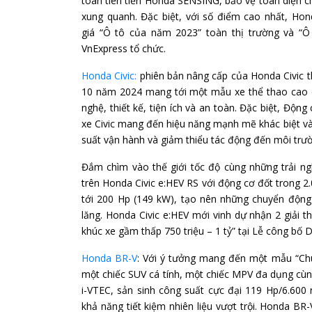
toàn tiên tiến Honda SENSING, bảo vệ toàn diện ch
xung quanh. Đặc biệt, với số điểm cao nhất, Hon
giá “Ô tô của năm 2023” toàn thị trường và “
VnExpress tổ chức.
Honda Civic:
phiên bản nâng cấp của Honda Civic t
10 năm 2024 mang tới một mẫu xe thể thao cao cấp
nghệ, thiết kế, tiện ích và an toàn. Đặc biệt, Độ
xe Civic mang đến hiệu năng mạnh mẽ khác biệt và c
suất vận hành và giảm thiểu tác động đến môi trư
Đắm chìm vào thế giới tốc độ cùng những trải n
trên Honda Civic e:HEV RS với động cơ đốt trong 2
tới 200 Hp (149 kW), tạo nên những chuyển độn
lăng. Honda Civic e:HEV mới vinh dự nhận 2 giải t
khúc xe gầm thấp 750 triệu – 1 tỷ” tại Lễ công bố
Honda BR-V
: Với ý tưởng mang đến một mẫu “Ch
một chiếc SUV cá tính, một chiếc MPV đa dụng cùng
i-VTEC, sản sinh công suất cực đại 119 Hp/6.600
khả năng tiết kiệm nhiên liệu vượt trội. Honda BR