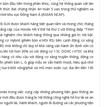
n bản đầu tiên trong phân khúc, cùng hệ thống quan sát làn
h thức đạt chứng nhận An toàn 5 sao trong thử nghiệm va
xe mới khu vực Đông Nam Á (ASEAN NCAP).
úc B-SUV được khách hàng Việt quan tâm và mong chờ, tháng
nâng cấp của Honda HR-V thế hệ thứ 2 với thông điệp “TINH
 nghiệm cho khách hàng thông qua những giá trị nổi bật.
ộng cơ Hybrid (phiên bản e:HEV RS) bên cạnh động cơ xăng
RS mới không chỉ duy trì khả năng vận hành ổn định vốn có
ệu lên tới hơn 30% so với động cơ 1.5L DOHC i-VTEC và khả
 hàng có nhu cầu với động cơ xăng truyền thống, động cơ
rên phiên bản L, G giúp mẫu xe vẫn hành mượt, hiệu quả nhờ
g tua 6.600 vòng/phút và mô men xoắn cực đại lên đến 145
onda trong việc cung cấp những phương tiện giao thông an
-V mới đều được trang bị Hệ thống công nghệ hỗ trợ lái xe an
o người lái, hành khách, người đi đường và các phương tiện