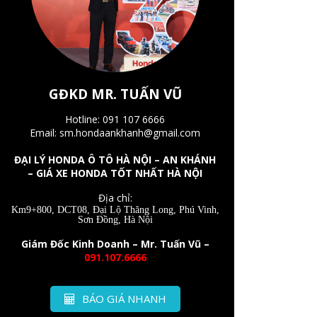
GĐKD MR. TUẤN VŨ
Hotline: 091 107 6666
Email: sm.hondaankhanh@gmail.com
ĐẠI LÝ HONDA Ô TÔ HÀ NỘI – AN KHÁNH
– GIÁ XE HONDA TỐT NHẤT HÀ NỘI
Địa chỉ:
Km9+800, DCT08, Đại Lộ Thăng Long, Phú Vinh,
Sơn Đồng, Hà Nội
Giám Đốc Kinh Doanh – Mr. Tuấn Vũ –
091.107.6666
BÁO GIÁ NHANH