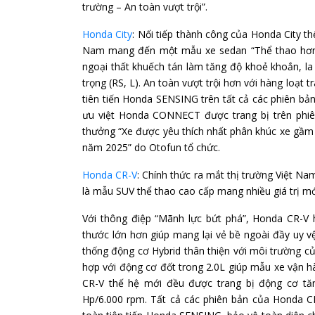
trường – An toàn vượt trội”.
Honda City
: Nối tiếp thành công của Honda City th
Nam mang đến một mẫu xe sedan “Thể thao hơn, A
ngoại thất khuếch tán làm tăng độ khoẻ khoắn, la 
trọng (RS, L). An toàn vượt trội hơn với hàng loạt 
tiên tiến Honda SENSING trên tất cả các phiên bản 
ưu việt Honda CONNECT được trang bị trên phiê
thưởng “Xe được yêu thích nhất phân khúc xe gầm t
năm 2025” do Otofun tổ chức.
Honda CR-V
: Chính thức ra mắt thị trường Việt N
là mẫu SUV thể thao cao cấp mang nhiều giá trị mớ
Với thông điệp “Mãnh lực bứt phá”, Honda CR-V 
thước lớn hơn giúp mang lại vẻ bề ngoài đầy uy 
thống động cơ Hybrid thân thiện với môi trường c
hợp với động cơ đốt trong 2.0L giúp mẫu xe vận
CR-V thế hệ mới đều được trang bị động cơ tă
Hp/6.000 rpm. Tất cả các phiên bản của Honda CR