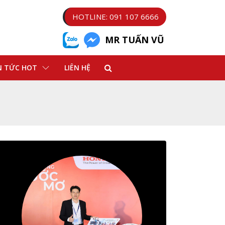
HOTLINE: 091 107 6666
MR TUẤN VŨ
N TỨC HOT
LIÊN HỆ