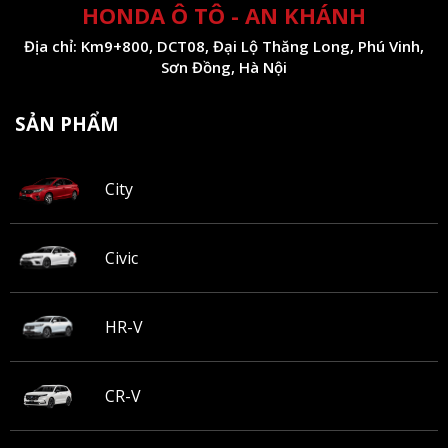
HONDA Ô TÔ - AN KHÁNH
Địa chỉ: Km9+800, DCT08, Đại Lộ Thăng Long, Phú Vinh,
Sơn Đồng, Hà Nội
SẢN PHẨM
City
Civic
HR-V
CR-V