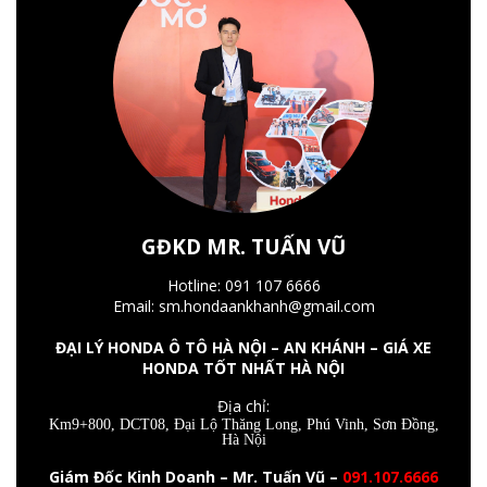
GĐKD MR. TUẤN VŨ
Hotline: 091 107 6666
Email: sm.hondaankhanh@gmail.com
ĐẠI LÝ HONDA Ô TÔ HÀ NỘI – AN KHÁNH – GIÁ XE
HONDA TỐT NHẤT HÀ NỘI
Địa chỉ:
Km9+800, DCT08, Đại Lộ Thăng Long, Phú Vinh, Sơn Đồng,
Hà Nội
Giám Đốc Kinh Doanh – Mr. Tuấn Vũ –
091.107.6666