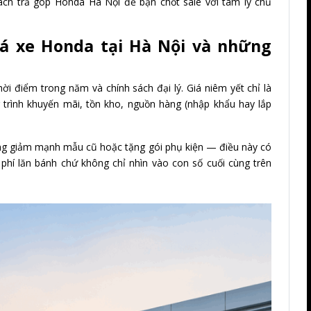
ách trả góp Honda Hà Nội để bạn chốt sale với tâm lý chủ
iá xe Honda tại Hà Nội và những
hời điểm trong năm và chính sách đại lý. Giá niêm yết chỉ là
 trình khuyến mãi, tồn kho, nguồn hàng (nhập khẩu hay lắp
hường giảm mạnh mẫu cũ hoặc tặng gói phụ kiện — điều này có
i phí lăn bánh chứ không chỉ nhìn vào con số cuối cùng trên