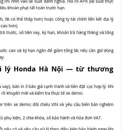
 chỉ nhìn vào lãi suất danh nghĩa. Hỏi rõ APR (lãi suất thực
 điều khoản phạt tất toán trước hạn.
 lãi có thể thấp hơn) hoặc công ty tài chính liên kết đại lý
 cao hơn).
trả trước, số tiền vay, kỳ hạn, khoản trả hàng tháng và tổng
rước cao và kỳ hạn ngắn để giảm tổng lãi; nếu cần giữ dòng
ay.
ại lý Honda Hà Nội — từ thương
ay), bản in 3 báo giá cạnh tranh và tiền đặt cọc hợp lý. Khi
i rõ khuyến mãi và kiểm tra thực tế xe demo.
ter trên xe demo; đối chiếu VIN và yêu cầu biên bản nghiệm
đủ phụ kiện, 2 chìa khóa, sổ bảo hành và hóa đơn VAT.
ỗi nếu có và yêu cầu xử lý theo điều kiện bảo hành ngay khi