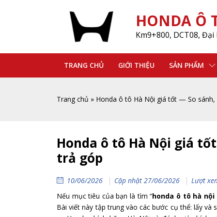
HONDA Ô T
Km9+800, DCT08, Đại 
TRANG CHỦ
GIỚI THIỆU
SẢN PHẨM
Trang chủ
»
Honda ô tô Hà Nội giá tốt — So sánh,
Honda ô tô Hà Nội giá tố
trả góp
10/06/2026
Cập nhật 27/06/2026
Lượt xe
Nếu mục tiêu của bạn là tìm “
honda ô tô hà nội 
Bài viết này tập trung vào các bước cụ thể: lấy v