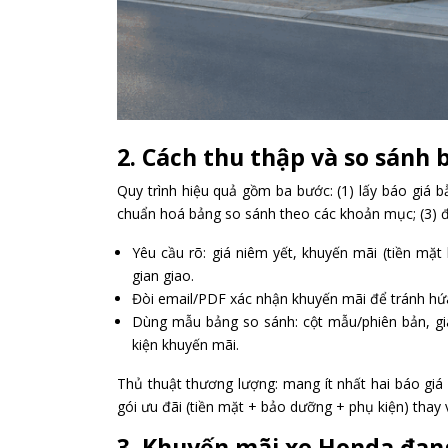
2. Cách thu thập và so sánh 
Quy trình hiệu quả gồm ba bước: (1) lấy báo giá b
chuẩn hoá bảng so sánh theo các khoản mục; (3) đối
Yêu cầu rõ: giá niêm yết, khuyến mãi (tiền mặt 
gian giao.
Đòi email/PDF xác nhận khuyến mãi để tránh hứa
Dùng mẫu bảng so sánh: cột mẫu/phiên bản, giá 
kiện khuyến mãi.
Thủ thuật thương lượng: mang ít nhất hai báo giá 
gói ưu đãi (tiền mặt + bảo dưỡng + phụ kiện) thay v
3. Khuyến mãi xe Honda đang