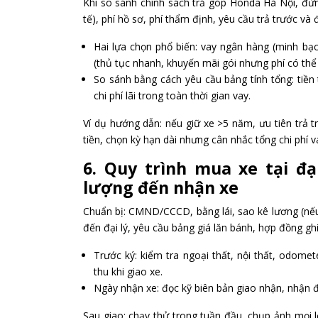
Khi so sánh chính sách trả góp Honda Hà Nội, đừng
tế), phí hồ sơ, phí thẩm định, yêu cầu trả trước và
Hai lựa chọn phổ biến: vay ngân hàng (minh bạch,
(thủ tục nhanh, khuyến mãi gói nhưng phí có thể
So sánh bằng cách yêu cầu bảng tính tổng: tiền 
chi phí lãi trong toàn thời gian vay.
Ví dụ hướng dẫn: nếu giữ xe >5 năm, ưu tiên trả t
tiền, chọn kỳ hạn dài nhưng cân nhắc tổng chi phí v
6. Quy trình mua xe tại đ
lượng đến nhận xe
Chuẩn bị: CMND/CCCD, bằng lái, sao kê lương (nếu v
đến đại lý, yêu cầu bảng giá lăn bánh, hợp đồng gh
Trước ký: kiểm tra ngoại thất, nội thất, odome
thu khi giao xe.
Ngày nhận xe: đọc kỹ biên bản giao nhận, nhận 
Sau giao: chạy thử trong tuần đầu, chụp ảnh mọi l