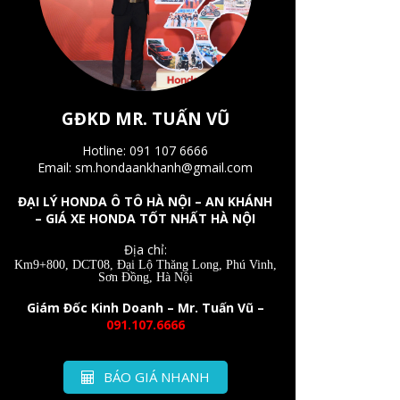
GĐKD MR. TUẤN VŨ
Hotline: 091 107 6666
Email: sm.hondaankhanh@gmail.com
ĐẠI LÝ HONDA Ô TÔ HÀ NỘI – AN KHÁNH
– GIÁ XE HONDA TỐT NHẤT HÀ NỘI
Địa chỉ:
Km9+800, DCT08, Đại Lộ Thăng Long, Phú Vinh,
Sơn Đồng, Hà Nội
Giám Đốc Kinh Doanh – Mr. Tuấn Vũ –
091.107.6666
BÁO GIÁ NHANH