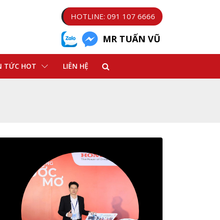
HOTLINE: 091 107 6666
MR TUẤN VŨ
N TỨC HOT
LIÊN HỆ