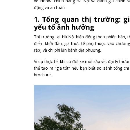
xe Honda chính hãng Hà Nội và đánh giá chính s
động và an toàn.
1. Tổng quan thị trường: g
yếu tố ảnh hưởng
Thị trường tại Hà Nội biến động theo phiên bản, t
điểm khởi đầu; giá thực tế phụ thuộc vào chương
ráp) và chi phí lăn bánh địa phương.
Ví dụ thực tế: khi có đời xe mới sắp về, đại lý t
thể tạo ra “giá tốt” nếu bạn biết so sánh tổng ch
brochure.