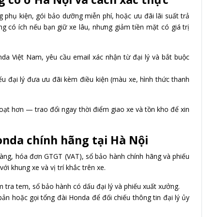
 phụ kiện, gói bảo dưỡng miễn phí, hoặc ưu đãi lãi suất trả
g có ích nếu bạn giữ xe lâu, nhưng giảm tiền mặt có giá trị
da Việt Nam, yêu cầu email xác nhận từ đại lý và bắt buộc
ếu đại lý đưa ưu đãi kèm điều kiện (màu xe, hình thức thanh
 hoạt hơn — trao đổi ngay thời điểm giao xe và tồn kho để xin
onda chính hãng tại Hà Nội
ràng, hóa đơn GTGT (VAT), sổ bảo hành chính hãng và phiếu
i khung xe và vị trí khắc trên xe.
iểm tra tem, sổ bảo hành có dấu đại lý và phiếu xuất xưởng.
 bản hoặc gọi tổng đài Honda để đối chiếu thông tin đại lý ủy