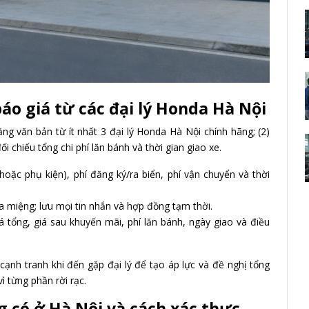
báo giá từ các đại lý Honda Hà Nội
ằng văn bản từ ít nhất 3 đại lý Honda Hà Nội chính hãng; (2)
 chiếu tổng chi phí lăn bánh và thời gian giao xe.
hoặc phụ kiện), phí đăng ký/ra biển, phí vận chuyển và thời
 miệng; lưu mọi tin nhắn và hợp đồng tạm thời.
tổng, giá sau khuyến mãi, phí lăn bánh, ngày giao và điều
cạnh tranh khi đến gặp đại lý để tạo áp lực và đề nghị tổng
ì từng phần rời rạc.
 có ở Hà Nội và cách xác thực