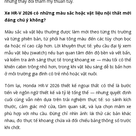
những thay đổi thẩm mỹ thuần túy.
Xe HR‑V 2026 có những màu sắc hoặc vật liệu nội thất mới
đáng chú ý không?
Màu sắc và vật liệu thường được làm mới theo từng thị trường
và từng phiên bản, từ phối hai tông màu đến các tùy chọn bọc
da hoặc nỉ cao cấp hơn. Lời khuyên thực tế: yêu cầu đại lý xem
mẫu vật liệu (swatch) nếu bạn quan tâm đến độ bền và vết bẩn,
và kiểm tra ánh sáng thực tế trong khoang xe — màu tối có thể
khiến cabin trông nhỏ hơn, trong khi vật liệu sáng dễ bị bẩn hơn
ở môi trường gia đình có trẻ nhỏ hoặc vật nuôi.
Tóm lại, Honda HR‑V 2026 thiết kế ngoại thất có thể là bước
tiến về ngôn ngữ thiết kế và tỷ lệ tổng thể — nhưng quyết định
cuối cùng vẫn nên dựa trên trải nghiệm thực tế: so sánh kích
thước, cảm giác mở cửa, tầm quan sát, và lựa chọn mâm xe
phù hợp với nhu cầu. Đừng chỉ nhìn ảnh: lái thử các bản khác
nhau, đo thực tế khoang chứa và đối chiếu bảng thông số trước
khi chốt.