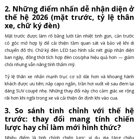
2. Những điểm nhấn dễ nhận diện ở
thế hệ 2026 (mặt trước, tỷ lệ thân
xe, chữ ký đèn)
Mặt trước được làm rõ bằng lưới tản nhiệt tinh gọn, cản trước
có góc mở hợp lý để cải thiện tầm quan sát và bảo vệ khi di
chuyển đô thị. Chữ ký đèn LED tạo hình sắc nét giúp nhận diện
ban ngày, đồng thời tích hợp đèn cos/pha hiệu quả hơn — giảm
chói nhưng vẫn nâng tính thẩm mỹ.
Tỷ lệ thân xe nhấn mạnh trục cơ sở dài hơn và khoang hành
khách được ưu tiên; nắp capo ngắn, trần hơi vuốt về sau đem lại
dáng SUV coupé nhẹ. Những thay đổi này cho cảm giác xe rộng
rãi hơn khi ngồi trong xe và cải thiện ổn định khi vào cua.
3. So sánh tinh chỉnh với thế hệ
trước: thay đổi mang tính chiến
lược hay chỉ làm mới hình thức?
Nhiều điểm là tinh chỉnh chiến lược: ví dụ gia tăng chiều