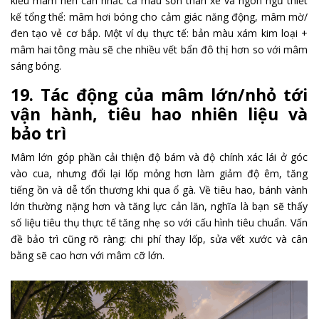
kiểu mâm nên cân nhắc cả màu sơn thân xe và ngôn ngữ thiết
kế tổng thể: mâm hơi bóng cho cảm giác năng động, mâm mờ/
đen tạo vẻ cơ bắp. Một ví dụ thực tế: bản màu xám kim loại +
mâm hai tông màu sẽ che nhiều vết bẩn đô thị hơn so với mâm
sáng bóng.
19. Tác động của mâm lớn/nhỏ tới
vận hành, tiêu hao nhiên liệu và
bảo trì
Mâm lớn góp phần cải thiện độ bám và độ chính xác lái ở góc
vào cua, nhưng đổi lại lốp mỏng hơn làm giảm độ êm, tăng
tiếng ồn và dễ tổn thương khi qua ổ gà. Về tiêu hao, bánh vành
lớn thường nặng hơn và tăng lực cản lăn, nghĩa là bạn sẽ thấy
số liệu tiêu thụ thực tế tăng nhẹ so với cấu hình tiêu chuẩn. Vấn
đề bảo trì cũng rõ ràng: chi phí thay lốp, sửa vết xước và cân
bằng sẽ cao hơn với mâm cỡ lớn.