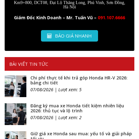
Km9+800, DCT08, Đại Lộ Thăng Long, Phú Vinh, Sơn Đồng,
Hà Nội
Giám Đốc Kinh Doanh – Mr. Tuấn Vũ –
091.107.6666
BÁO GIÁ NHANH
BÀI VIẾT TIN TỨC
Chi phí thực tế khi trả góp Honda HR-V 2026:
bảng chi tiết
07/08/2026 | Lượt xem: 5
Đăng ký mua xe Honda tiết kiệm nhiên liệu
2026: thủ tục và lộ trình
07/08/2026 | Lượt xem: 2
Giữ giá xe Honda sau mua: yếu tố và giải pháp
tối ưu