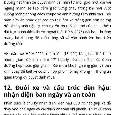
Đường nét thân xe quyết định cái nhìn từ mọi góc: một dải vai
ngang mạnh sẽ tạo cảm giác vững chãi, trong khi mái vuốt
xuống mang phong cách coupe và ảnh hưởng tầm nhìn sau. Tay
nắm cửa ẩn hoặc đặt cao có thể làm xe trông gọn hơn nhưng
đôi khi hy sinh tiện lợi cho người lớn tuổi khi mở cửa sau. Chiều
dài trục bánh (kích thước ngoại thất HR‑V 2026) dài hơn thường
mang lại khoang để chân rộng rãi và vận hành êm hơn trên
đường xấu.
Về mâm xe HR‑V 2026: mâm lớn (18–19″) tăng tính thể thao
nhưng giảm độ êm; mâm 17″ hợp lý nếu bạn đi nhiều đoạn
đường hẹp hoặc gập ghềnh. Kiểm tra khoảng sáng gầm và bán
kính quay để biết xe có phù hợp phố nhỏ hay không — thông tin
quan trọng khi quyết định mua.
12. Đuôi xe và cấu trúc đèn hậu:
nhận diện ban ngày và an toàn
Phần đuôi là chữ ký nhận diện: đèn hậu LED rõ nét giúp xe dễ
thấy vào ban ngày và cải thiện an toàn khi phanh. Thiết kế cánh
gió và cản sau ảnh hưởng luồng khí và khả năng giữ bẩn; đuôi