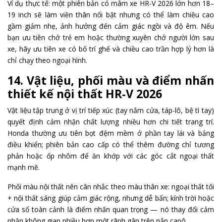
Ví dụ thực tế: một phiên bản có mâm xe HR-V 2026 lớn hơn 18–
19 inch sẽ làm viền thân nổi bật nhưng có thể làm chiều cao
gầm giảm nhẹ, ảnh hưởng đến cảm giác ngồi và độ êm. Nếu
bạn ưu tiên chở trẻ em hoặc thường xuyên chở người lớn sau
xe, hãy ưu tiên xe có bố trí ghế và chiều cao trần hợp lý hơn là
chỉ chạy theo ngoại hình.
14. Vật liệu, phối màu và điểm nhấn
thiết kế nội thất HR‑V 2026
Vật liệu tập trung ở vị trí tiếp xúc (tay nắm cửa, táp-lô, bệ tì tay)
quyết định cảm nhận chất lượng nhiều hơn chi tiết trang trí.
Honda thường ưu tiên bọt đệm mềm ở phần tay lái và bảng
điều khiển; phiên bản cao cấp có thể thêm đường chỉ tương
phản hoặc ốp nhôm để ăn khớp với các góc cắt ngoại thất
mạnh mẽ.
Phối màu nội thất nên cân nhắc theo màu thân xe: ngoại thất tối
+ nội thất sáng giúp cảm giác rộng, nhưng dễ bẩn; kính trời hoặc
cửa sổ toàn cảnh là điểm nhấn quan trọng — nó thay đổi cảm
nhận không gian nhiều hơn một rãnh gân trên nắp capô.