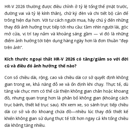
HR‑V 2026 thường được điều chỉnh ở tỷ lệ tổng thể (mặt trước,
đường vai và tỷ lệ kính thân), chữ ký đèn và chi tiết bộ cản để
trông hiện đại hơn. Với tư cách người mua, hãy chú ý đến những
thay đổi ảnh hưởng trực tiếp tới nhu cầu: tầm nhìn người lái, góc
mở cửa, vị trí tay nắm và khoảng sáng gầm — vì đó là những
điểm ảnh hưởng tới tiện dụng hàng ngày hơn là đơn thuần “đẹp
trên ảnh”.
Kích thước ngoại thất HR‑V 2026 có tăng/giảm so với đời
cũ và điều đó ảnh hưởng thế nào?
Con số chiều dài, rộng, cao và chiều dài cơ sở quyết định không
gian trong xe, khả năng đỗ xe và ổn định khi chạy. Thực tế, dù
tăng vài chục mm có thể cải thiện không gian chân hoặc khoang
đồ, nhưng quan trọng hơn là phân bổ không gian (khoảng cách
trục bánh, thiết kế trục sau). Khi xem xe, so sánh trực tiếp chiều
dài cơ sở và đo khoang chứa đồ—nhiều lúc thay đổi thiết kế
khiến không gian sử dụng thực tế tốt hơn ngay cả khi tổng chiều
dài không tăng nhiều.