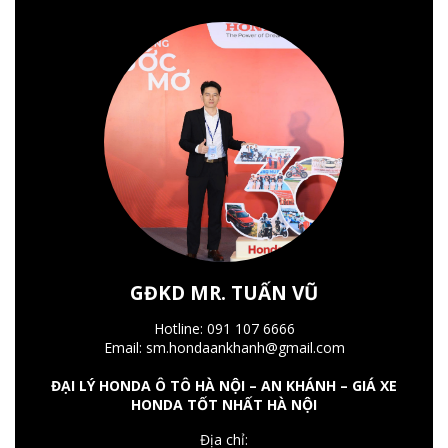
GĐKD MR. TUẤN VŨ
Hotline: 091 107 6666
Email: sm.hondaankhanh@gmail.com
ĐẠI LÝ HONDA Ô TÔ HÀ NỘI – AN KHÁNH – GIÁ XE
HONDA TỐT NHẤT HÀ NỘI
Địa chỉ: