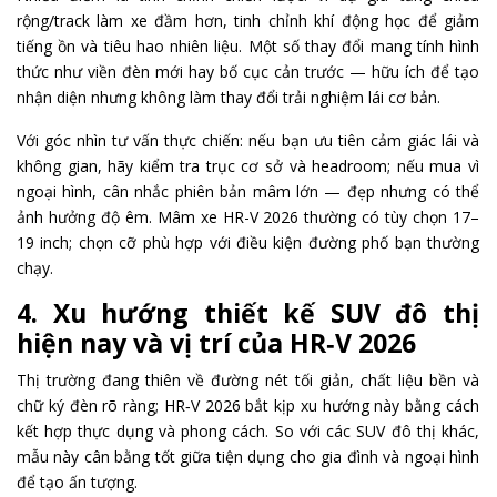
rộng/track làm xe đầm hơn, tinh chỉnh khí động học để giảm
tiếng ồn và tiêu hao nhiên liệu. Một số thay đổi mang tính hình
thức như viền đèn mới hay bố cục cản trước — hữu ích để tạo
nhận diện nhưng không làm thay đổi trải nghiệm lái cơ bản.
Với góc nhìn tư vấn thực chiến: nếu bạn ưu tiên cảm giác lái và
không gian, hãy kiểm tra trục cơ sở và headroom; nếu mua vì
ngoại hình, cân nhắc phiên bản mâm lớn — đẹp nhưng có thể
ảnh hưởng độ êm. Mâm xe HR-V 2026 thường có tùy chọn 17–
19 inch; chọn cỡ phù hợp với điều kiện đường phố bạn thường
chạy.
4. Xu hướng thiết kế SUV đô thị
hiện nay và vị trí của HR‑V 2026
Thị trường đang thiên về đường nét tối giản, chất liệu bền và
chữ ký đèn rõ ràng; HR‑V 2026 bắt kịp xu hướng này bằng cách
kết hợp thực dụng và phong cách. So với các SUV đô thị khác,
mẫu này cân bằng tốt giữa tiện dụng cho gia đình và ngoại hình
để tạo ấn tượng.