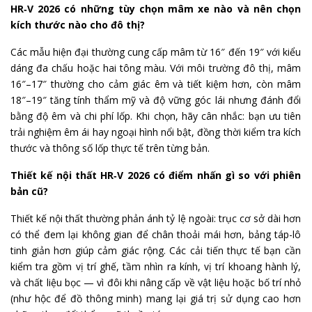
HR‑V 2026 có những tùy chọn mâm xe nào và nên chọn
kích thước nào cho đô thị?
Các mẫu hiện đại thường cung cấp mâm từ 16″ đến 19″ với kiểu
dáng đa chấu hoặc hai tông màu. Với môi trường đô thị, mâm
16″–17″ thường cho cảm giác êm và tiết kiệm hơn, còn mâm
18″–19″ tăng tính thẩm mỹ và độ vững góc lái nhưng đánh đổi
bằng độ êm và chi phí lốp. Khi chọn, hãy cân nhắc: bạn ưu tiên
trải nghiệm êm ái hay ngoại hình nổi bật, đồng thời kiểm tra kích
thước và thông số lốp thực tế trên từng bản.
Thiết kế nội thất HR‑V 2026 có điểm nhấn gì so với phiên
bản cũ?
Thiết kế nội thất thường phản ánh tỷ lệ ngoài: trục cơ sở dài hơn
có thể đem lại không gian để chân thoải mái hơn, bảng táp-lô
tinh giản hơn giúp cảm giác rộng. Các cải tiến thực tế bạn cần
kiểm tra gồm vị trí ghế, tầm nhìn ra kính, vị trí khoang hành lý,
và chất liệu bọc — vì đôi khi nâng cấp về vật liệu hoặc bố trí nhỏ
(như hộc để đồ thông minh) mang lại giá trị sử dụng cao hơn