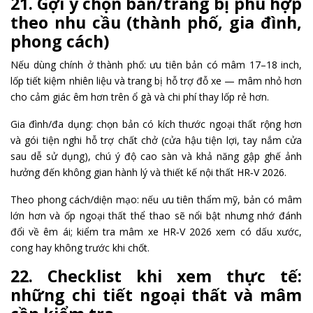
21. Gợi ý chọn bản/trang bị phù hợp
theo nhu cầu (thành phố, gia đình,
phong cách)
Nếu dùng chính ở thành phố: ưu tiên bản có mâm 17–18 inch,
lốp tiết kiệm nhiên liệu và trang bị hỗ trợ đỗ xe — mâm nhỏ hơn
cho cảm giác êm hơn trên ổ gà và chi phí thay lốp rẻ hơn.
Gia đình/đa dụng: chọn bản có kích thước ngoại thất rộng hơn
và gói tiện nghi hỗ trợ chất chở (cửa hậu tiện lợi, tay nắm cửa
sau dễ sử dụng), chú ý độ cao sàn và khả năng gập ghế ảnh
hưởng đến không gian hành lý và thiết kế nội thất HR‑V 2026.
Theo phong cách/diện mạo: nếu ưu tiên thẩm mỹ, bản có mâm
lớn hơn và ốp ngoại thất thể thao sẽ nổi bật nhưng nhớ đánh
đổi về êm ái; kiểm tra mâm xe HR‑V 2026 xem có dấu xước,
cong hay không trước khi chốt.
22. Checklist khi xem thực tế:
những chi tiết ngoại thất và mâm