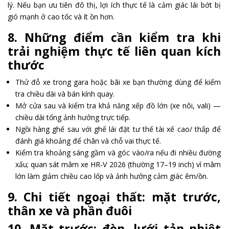
lý. Nếu bạn ưu tiên đô thị, lợi ích thực tế là cảm giác lái bớt bị
gió mạnh ở cao tốc và ít ồn hơn.
8. Những điểm cần kiểm tra khi
trải nghiệm thực tế liên quan kích
thước
Thử đỗ xe trong gara hoặc bãi xe bạn thường dùng để kiểm
tra chiều dài và bán kính quay.
Mở cửa sau và kiểm tra khả năng xếp đồ lớn (xe nôi, vali) —
chiều dài tổng ảnh hưởng trực tiếp.
Ngồi hàng ghế sau với ghế lái đặt tư thế tài xế cao/ thấp để
đánh giá khoảng để chân và chỗ vai thực tế.
Kiểm tra khoảng sáng gầm và góc vào/ra nếu đi nhiều đường
xấu; quan sát mâm xe HR‑V 2026 (thường 17–19 inch) vì mâm
lớn làm giảm chiều cao lốp và ảnh hưởng cảm giác êm/ồn.
9. Chi tiết ngoại thất: mặt trước,
thân xe và phần đuôi
10. Mặt trước: đèn, lưới tản nhiệt