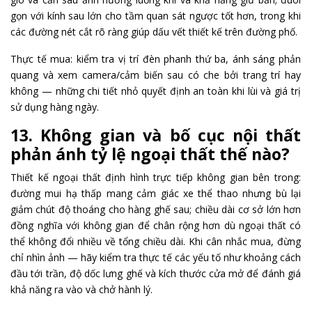
gọn với kính sau lớn cho tầm quan sát ngược tốt hơn, trong khi
các đường nét cắt rõ ràng giúp dấu vết thiết kế trên đường phố.
Thực tế mua: kiểm tra vị trí đèn phanh thứ ba, ánh sáng phản
quang và xem camera/cảm biến sau có che bởi trang trí hay
không — những chi tiết nhỏ quyết định an toàn khi lùi và giá trị
sử dụng hàng ngày.
13. Không gian và bố cục nội thất
phản ánh tỷ lệ ngoại thất thế nào?
Thiết kế ngoại thất định hình trực tiếp không gian bên trong:
đường mui hạ thấp mang cảm giác xe thể thao nhưng bù lại
giảm chút độ thoáng cho hàng ghế sau; chiều dài cơ sở lớn hơn
đồng nghĩa với không gian để chân rộng hơn dù ngoại thất có
thể không đổi nhiều về tổng chiều dài. Khi cân nhắc mua, đừng
chỉ nhìn ảnh — hãy kiểm tra thực tế các yếu tố như khoảng cách
đầu tới trần, độ dốc lưng ghế và kích thước cửa mở để đánh giá
khả năng ra vào và chở hành lý.