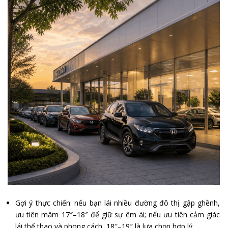
Gợi ý thực chiến: nếu bạn lái nhiều đường đô thị gập ghềnh,
ưu tiên mâm 17″–18″ để giữ sự êm ái; nếu ưu tiên cảm giác
lái thể thao và phong cách, 18″–19″ là lựa chọn hợp lý.