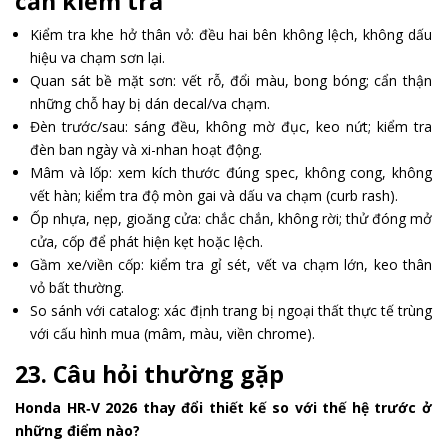
cần kiểm tra
Kiểm tra khe hở thân vỏ: đều hai bên không lệch, không dấu
hiệu va chạm sơn lại.
Quan sát bề mặt sơn: vết rỗ, đổi màu, bong bóng; cẩn thận
những chỗ hay bị dán decal/va chạm.
Đèn trước/sau: sáng đều, không mờ đục, keo nứt; kiểm tra
đèn ban ngày và xi-nhan hoạt động.
Mâm và lốp: xem kích thước đúng spec, không cong, không
vết hàn; kiểm tra độ mòn gai và dấu va chạm (curb rash).
Ốp nhựa, nẹp, gioăng cửa: chắc chắn, không rời; thử đóng mở
cửa, cốp để phát hiện kẹt hoặc lệch.
Gầm xe/viền cốp: kiểm tra gỉ sét, vết va chạm lớn, keo thân
vỏ bất thường.
So sánh với catalog: xác định trang bị ngoại thất thực tế trùng
với cấu hình mua (mâm, màu, viền chrome).
23. Câu hỏi thường gặp
Honda HR‑V 2026 thay đổi thiết kế so với thế hệ trước ở
những điểm nào?