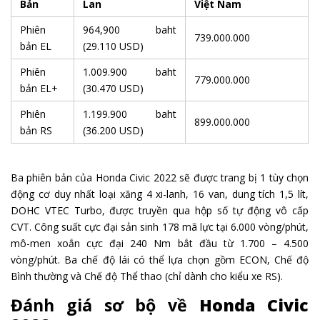
Bản
Lan
Việt Nam
Phiên
964,900 baht
739.000.000
bản EL
(29.110 USD)
Phiên
1.009.900 baht
779.000.000
bản EL+
(30.470 USD)
Phiên
1.199.900 baht
899.000.000
bản RS
(36.200 USD)
Ba phiên bản của Honda Civic 2022 sẽ được trang bị 1 tùy chọn
động cơ duy nhất loại xăng 4 xi-lanh, 16 van, dung tích 1,5 lít,
DOHC VTEC Turbo, được truyền qua hộp số tự động vô cấp
CVT. Công suất cực đại sản sinh 178 mã lực tại 6.000 vòng/phút,
mô-men xoắn cực đại 240 Nm bắt đầu từ 1.700 – 4.500
vòng/phút. Ba chế độ lái có thể lựa chọn gồm ECON, Chế độ
Bình thường và Chế độ Thể thao (chỉ dành cho kiểu xe RS).
Đánh giá sơ bộ về
Honda Civic