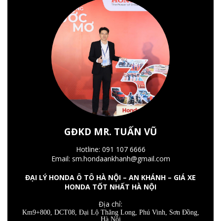
GĐKD MR. TUẤN VŨ
Hotline: 091 107 6666
Email: sm.hondaankhanh@gmail.com
ĐẠI LÝ HONDA Ô TÔ HÀ NỘI – AN KHÁNH – GIÁ XE
HONDA TỐT NHẤT HÀ NỘI
Địa chỉ:
Km9+800, DCT08, Đại Lộ Thăng Long, Phú Vinh, Sơn Đồng,
Hà Nội