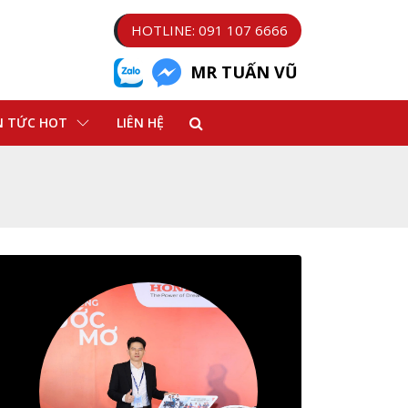
HOTLINE: 091 107 6666
MR TUẤN VŨ
N TỨC HOT
LIÊN HỆ