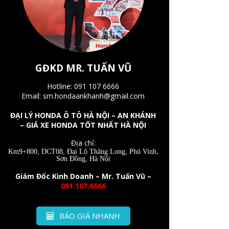
GĐKD MR. TUẤN VŨ
Hotline: 091 107 6666
Email: sm.hondaankhanh@gmail.com
ĐẠI LÝ HONDA Ô TÔ HÀ NỘI – AN KHÁNH
– GIÁ XE HONDA TỐT NHẤT HÀ NỘI
Địa chỉ:
Km9+800, DCT08, Đại Lộ Thăng Long, Phú Vinh,
Sơn Đồng, Hà Nội
Giám Đốc Kinh Doanh – Mr. Tuấn Vũ –
091.107.6666
BÁO GIÁ NHANH