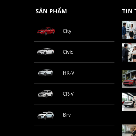
SẢN PHẨM
TIN
City
Civic
HR-V
CR-V
Brv