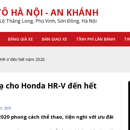
Ô HÀ NỘI - AN KHÁNH
Lộ Thăng Long, Phú Vinh, Sơn Đồng, Hà Nội
BẢNG GIÁ XE
BÀN GIAO XE
TÍNH PHÍ LĂN BÁNH
TI
a HR-V đến hết năm 2020
bạ cho Honda HR-V đến hết
m: 305
020 phong cách thể thao, tiện nghi với ưu đãi