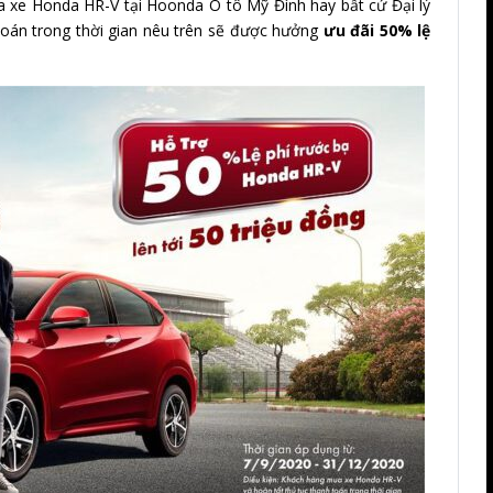
 xe Honda HR-V tại Hoonda Ô tô Mỹ Đình hay bất cứ Đại lý
toán trong thời gian nêu trên sẽ được hưởng
ưu đãi 50% lệ