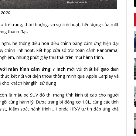
 2020
 trẻ trung, thời thượng, và sự linh hoạt, tiện dụng của một
àng thành đạt.
n nghi, hệ thống điều hòa điều chỉnh bằng cảm ứng hiện đại
y chỉnh linh hoạt, kết hợp cửa sổ trời toàn cảnh Panorama,
hiệm, những phút giây thư thái trên mọi hành trình.
 với màn hình cảm ứng 7 inch
mới với thiết kế giao diện
 thức kết nối với điện thoại thông minh qua Apple Carplay và
vị cho khách hàngkhi sử dụng
 còn là mẫu xe SUV đô thị mang tính kinh tế cao cho người
ngồi cùng hành lý. Được trang bị động cơ 1.8L, cùng các tính
ssist, Kiểm soát hành trình… Honda HR-V tự tin đáp ứng khả
.