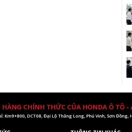
 HÀNG CHÍNH THỨC CỦA HONDA Ô TÔ -
hỉ: Km9+800, DCT08, Đại Lộ Thăng Long, Phú Vinh, Sơn Đồng, 