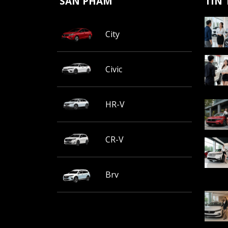
SẢN PHẨM
TIN
City
Civic
HR-V
CR-V
Brv