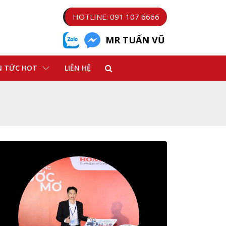
HOTLINE: 091 107 6666
MR TUẤN VŨ
N TỨC HOT
LIÊN HỆ