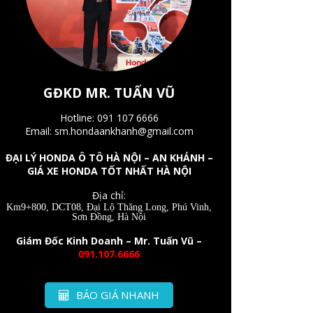
GĐKD MR. TUẤN VŨ
Hotline: 091 107 6666
Email: sm.hondaankhanh@gmail.com
ĐẠI LÝ HONDA Ô TÔ HÀ NỘI – AN KHÁNH –
GIÁ XE HONDA TỐT NHẤT HÀ NỘI
Địa chỉ:
Km9+800, DCT08, Đại Lộ Thăng Long, Phú Vinh,
Sơn Đồng, Hà Nội
Giám Đốc Kinh Doanh – Mr. Tuấn Vũ –
091.107.6666
BÁO GIÁ NHANH