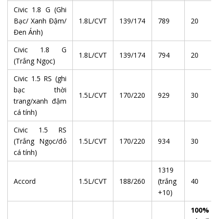
Civic 1.8 G (Ghi
Bạc/ Xanh Đậm/
1.8L/CVT
139/174
789
20
Đen Ánh)
Civic 1.8 G
1.8L/CVT
139/174
794
20
(Trắng Ngọc)
Civic 1.5 RS (ghi
bạc thời
1.5L/CVT
170/220
929
30
trang/xanh đậm
cá tính)
Civic 1.5 RS
(Trắng Ngọc/đỏ
1.5L/CVT
170/220
934
30
cá tính)
1319
Accord
1.5L/CVT
188/260
(trắng
40
+10)
100%