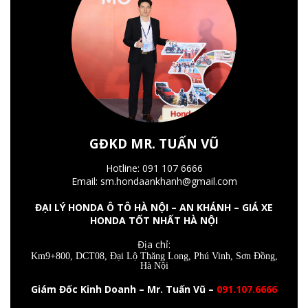
GĐKD MR. TUẤN VŨ
Hotline: 091 107 6666
Email: sm.hondaankhanh@gmail.com
ĐẠI LÝ HONDA Ô TÔ HÀ NỘI – AN KHÁNH – GIÁ XE
HONDA TỐT NHẤT HÀ NỘI
Địa chỉ:
Km9+800, DCT08, Đại Lộ Thăng Long, Phú Vinh, Sơn Đồng,
Hà Nội
Giám Đốc Kinh Doanh – Mr. Tuấn Vũ –
091.107.6666