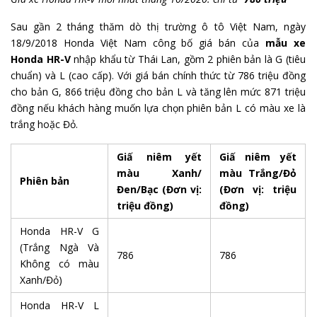
Sau gần 2 tháng thăm dò thị trường ô tô Việt Nam, ngày
18/9/2018 Honda Việt Nam công bố giá bán của
mẫu xe
Honda HR-V
nhập khẩu từ Thái Lan, gồm 2 phiên bản là G (tiêu
chuẩn) và L (cao cấp). Với giá bán chính thức từ 786 triệu đồng
cho bản G, 866 triệu đồng cho bản L và tăng lên mức 871 triệu
đồng nếu khách hàng muốn lựa chọn phiên bản L có màu xe là
trắng hoặc Đỏ.
Giấ niêm yết
Giấ niêm yết
màu Xanh/
màu Trắng/Đỏ
Phiên bản
Đen/Bạc
(Đơn vị:
(Đơn vị: triệu
triệu đồng)
đồng)
Honda HR-V G
(Trắng Ngà Và
786
786
Không có màu
Xanh/Đỏ)
Honda HR-V L