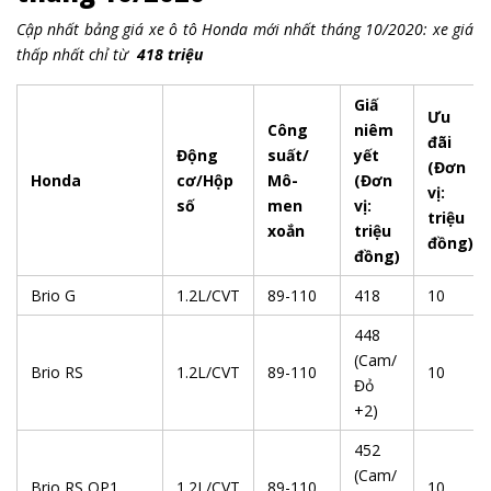
Cập nhất bảng giá xe ô tô Honda mới nhất tháng 10/2020: xe giá
thấp nhất chỉ từ
418 triệu
Giấ
Ưu
Công
niêm
đãi
Động
suất/
yết
(Đơn
Honda
cơ/Hộp
Mô-
(Đơn
vị:
số
men
vị:
triệu
xoắn
triệu
đồng)
đồng)
Brio G
1.2L/CVT
89-110
418
10
448
(Cam/
Brio RS
1.2L/CVT
89-110
10
Đỏ
+2)
452
(Cam/
Brio RS OP1
1.2L/CVT
89-110
10