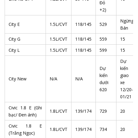
Đỏ
+2)
Ngừng
City E
1.5L/CVT
118/145
529
Bán
City G
1.5L/CVT
118/145
559
15
City L
1.5L/CVT
118/145
599
15
Dự
Dự
kiến
kiến
giao
City New
N/A
N/A
dưới
xe
620
12/20-
01/21
Civic 1.8 E (Ghi
1.8L/CVT
139/174
729
20
bạc/ Đen ánh)
Civic 1.8 E
1.8L/CVT
139/174
734
20
(Trắng Ngọc)