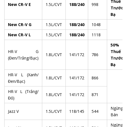
Thuế
New CR-V E
1.5L/CVT
188/240
998
Trước
Bạ
New CR-V G
1.5L/CVT
188/240
1048
New CR-V L
1.5L/CVT
188/240
1118
50%
HR-V G
Thuế
1.8L/CVT
141/172
786
(Đen/Trắng/Bạc)
Trước
Bạ
HR-V L (Xanh/
1.8L/CVT
141/172
866
Đen/Bạc)
HR-V L (Trắng/
1.8L/CVT
141/172
871
Đỏ)
Ngừng
Jazz V
1.5L/CVT
118/145
544
Bán
Ngừng