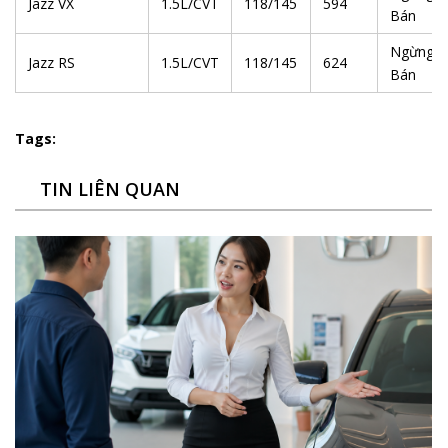
Jazz VX
1.5L/CVT
118/145
594
Bán
Ngừng
Jazz RS
1.5L/CVT
118/145
624
Bán
Tags:
TIN LIÊN QUAN