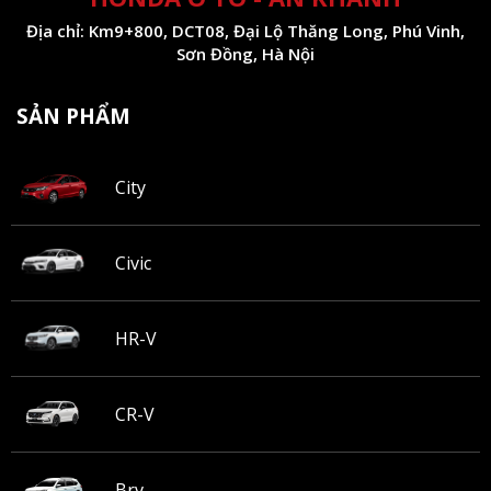
Địa chỉ: Km9+800, DCT08, Đại Lộ Thăng Long, Phú Vinh,
Sơn Đồng, Hà Nội
SẢN PHẨM
City
Civic
HR-V
CR-V
Brv