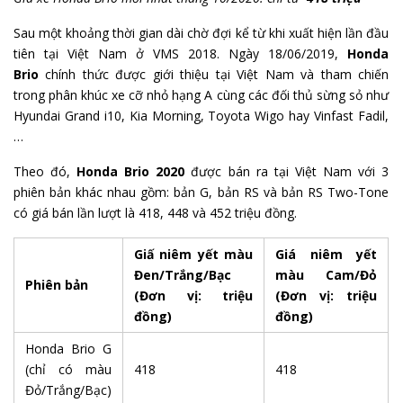
Sau một khoảng thời gian dài chờ đợi kể từ khi xuất hiện lần đầu
tiên tại Việt Nam ở VMS 2018. Ngày 18/06/2019,
Honda
Brio
chính thức được giới thiệu tại Việt Nam và tham chiến
trong phân khúc xe cỡ nhỏ hạng A cùng các đối thủ sừng sỏ như
Hyundai Grand i10, Kia Morning, Toyota Wigo hay Vinfast Fadil,
…
Theo đó,
Honda Brio 2020
được bán ra tại Việt Nam với 3
phiên bản khác nhau gồm: bản G, bản RS và bản RS Two-Tone
có giá bán lần lượt là 418, 448 và 452 triệu đồng.
Giấ niêm yết màu
Giá niêm yết
Đen/Trắng/Bạc
màu Cam/Đỏ
Phiên bản
(Đơn vị: triệu
(Đơn vị: triệu
đồng)
đồng)
Honda Brio G
(chỉ có màu
418
418
Đỏ/Trắng/Bạc)